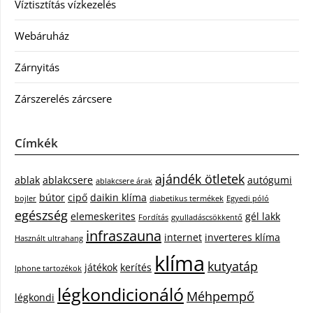
Víztisztítás vízkezelés
Webáruház
Zárnyitás
Zárszerelés zárcsere
Címkék
ajándék ötletek
ablak
ablakcsere
autógumi
ablakcsere árak
bútor
cipő
daikin klíma
bojler
diabetikus termékek
Egyedi póló
egészség
elemeskerites
gél lakk
Fordítás
gyulladáscsökkentő
infraszauna
internet
inverteres klíma
Használt ultrahang
klíma
kutyatáp
játékok
kerítés
Iphone tartozékok
légkondicionáló
Méhpempő
légkondi