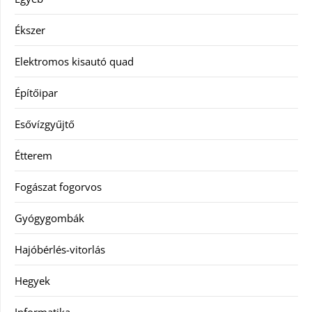
Ékszer
Elektromos kisautó quad
Építőipar
Esővízgyűjtő
Étterem
Fogászat fogorvos
Gyógygombák
Hajóbérlés-vitorlás
Hegyek