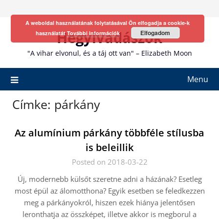
Skip
to
A weboldal használatának folytatásával Ön elfogadja a cookie-k
content
Hegyivadászok
Elfogadom
használatát
További információk
"A vihar elvonul, és a táj ott van" – Elizabeth Moon
Menu
Címke:
párkány
Az alumínium párkány többféle stílusba
is beleillik
Posted on 2018-03-22
Új, modernebb külsőt szeretne adni a házának? Esetleg
most épül az álomotthona? Egyik esetben se feledkezzen
meg a párkányokról, hiszen ezek hiánya jelentősen
leronthatja az összképet, illetve akkor is megborul a