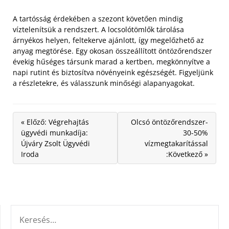
A tartósság érdekében a szezont követően mindig
víztelenítsük a rendszert. A locsolótömlők tárolása
árnyékos helyen, feltekerve ajánlott, így megelőzhető az
anyag megtörése. Egy okosan összeállított öntözőrendszer
évekig hűséges társunk marad a kertben, megkönnyítve a
napi rutint és biztosítva növényeink egészségét. Figyeljünk
a részletekre, és válasszunk minőségi alapanyagokat.
« Előző: Végrehajtás
Olcsó öntözőrendszer-
ügyvédi munkadíja:
30-50%
Újváry Zsolt Ügyvédi
vízmegtakarítással
Iroda
:Következő »
KERESÉS: