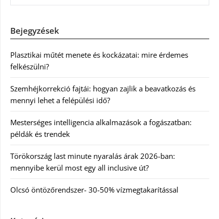
Bejegyzések
Plasztikai műtét menete és kockázatai: mire érdemes
felkészülni?
Szemhéjkorrekció fajtái: hogyan zajlik a beavatkozás és
mennyi lehet a felépülési idő?
Mesterséges intelligencia alkalmazások a fogászatban:
példák és trendek
Törökország last minute nyaralás árak 2026-ban:
mennyibe kerül most egy all inclusive út?
Olcsó öntözőrendszer- 30-50% vízmegtakarítással