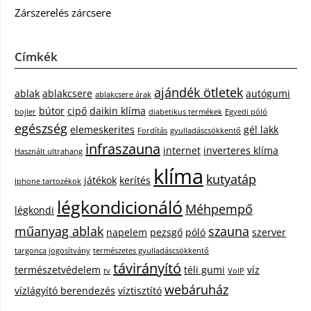
Zárszerelés zárcsere
Címkék
ajándék ötletek
ablak
ablakcsere
autógumi
ablakcsere árak
bútor
cipő
daikin klíma
bojler
diabetikus termékek
Egyedi póló
egészség
elemeskerites
gél lakk
Fordítás
gyulladáscsökkentő
infraszauna
internet
inverteres klíma
Használt ultrahang
klíma
kutyatáp
játékok
kerítés
Iphone tartozékok
légkondicionáló
Méhpempő
légkondi
műanyag ablak
szauna
napelem
pezsgő
póló
szerver
targonca jogosítvány
természetes gyulladáscsökkentő
távirányító
természetvédelem
téli gumi
víz
tv
VoIP
webáruház
vízlágyító berendezés
víztisztító