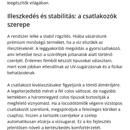
kiegészítők világában.
Illeszkedés és stabilitás: a csatlakozók
szerepe
A rendszer lelke a stabil rögzítés. Hiába vásárolunk
prémium minőségű terméket, ha a víz elszökik az
illesztéseknél. A leggyakoribb megoldás a gyorscsatlakozó,
ami lehetővé teszi a szórófejek pillanatok alatt történő
cseréjét. Érdemes fémből készült típusokat választani,
mert ezek jobban ellenállnak az UV-sugárzásnak és a fizikai
behatásoknak.
A csatlakozó kiválasztásakor figyeljünk a tömlő átmérőjére.
A legelterjedtebb méret a fél colos változat, de nagyobb
kertekben a háromnegyed colos típusok biztosítják a
megfelelő víznyomást. Ha a locsolótömlők végeire vízstopos
csatlakozót szerelünk, megspóroljuk a felesleges köröket a
csaphoz, hiszen a tartozék cseréjekor a szelep
automatikusan elzárja a vízsugarat. Ez a kis fejlesztés
jelentősen növeli a kertészkedés komfortérzetét.