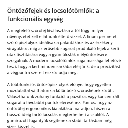
Öntözőfejek és locsolótömlők: a
funkcionális egység
A megfelelő szórófej kiválasztása attól függ, milyen
növényzetet kell ellátnunk éltető vízzel. A finom permetet
szóró pisztolyok ideálisak a palántákhoz és az érzékeny
virágokhoz, míg az erősebb sugarat produkáló fejek a kerti
utak tisztítására vagy a gyümölcsfák mélyöntözésére
szolgálnak. A modern locsolótömlők rugalmassága lehetővé
teszi, hogy a kert minden sarkába elérjünk, de a precizitást
a végpontra szerelt eszköz adja meg.
A többfunkciós öntözőpisztolyok előnye, hogy egyetlen
mozdulattal válthatunk a különböző szórásképek között.
Választhatunk zuhany funkciót a pázsitra, vagy koncentrált
sugarat a távolabbi pontok eléréséhez. Fontos, hogy az
öntözőfej ergonomikus kialakítású maradjon, hiszen a
hosszú ideig tartó locsolás megterhelheti a csuklót. A
gumírozott fogantyúk segítenek a stabil tartásban még
vizes kézzel is.