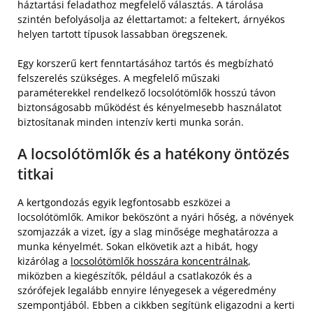
háztartási feladathoz megfelelő választás. A tárolása
szintén befolyásolja az élettartamot: a feltekert, árnyékos
helyen tartott típusok lassabban öregszenek.
Egy korszerű kert fenntartásához tartós és megbízható
felszerelés szükséges. A megfelelő műszaki
paraméterekkel rendelkező locsolótömlők hosszú távon
biztonságosabb működést és kényelmesebb használatot
biztosítanak minden intenzív kerti munka során.
A locsolótömlők és a hatékony öntözés
titkai
A kertgondozás egyik legfontosabb eszközei a
locsolótömlők. Amikor beköszönt a nyári hőség, a növények
szomjazzák a vizet, így a slag minősége meghatározza a
munka kényelmét. Sokan elkövetik azt a hibát, hogy
kizárólag a
locsolótömlők hosszára koncentrálnak
,
miközben a kiegészítők, például a csatlakozók és a
szórófejek legalább ennyire lényegesek a végeredmény
szempontjából. Ebben a cikkben segítünk eligazodni a kerti