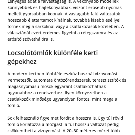
Lényeges adat a falvastagság is. A vékonyabb modellek
könnyebbek és hajlékonyabbak, viszont erősebb nyomás
mellett gyorsabban kopnak. A vastagabb falú változatok
hosszabb élettartamot kínálnak, továbbá kisebb eséllyel
törnek meg a sarkoknál vagy a csatlakozások közelében. A
választánál ezért érdemes figyelni a rétegszámra és az
erősítő szövethálóra is.
Locsolótömlők különféle kerti
gépekhez
A modern kertben többféle eszköz használ víznyomást.
Permetezők, automata öntözőrendszerek, terasztisztítók és
magasnyomású mosók egyaránt csatlakozhatnak
ugyanahhoz a rendszerhez. Ilyen környezetben a
csatlakozók minősége ugyanolyan fontos, mint maga a
tömlő.
Sok felhasználó figyelmet fordít a hosszra is. Egy túl rövid
tömlő korlátozza a mozgást, a túl hosszú változat pedig
csökkentheti a víznyomást. A 20–30 méteres méret több