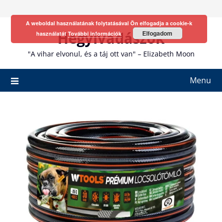
Skip
to
A weboldal használatának folytatásával Ön elfogadja a cookie-k
content
Hegyivadászok
Elfogadom
használatát
További információk
"A vihar elvonul, és a táj ott van" – Elizabeth Moon
Menu