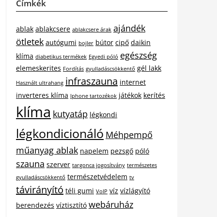
Címkék
ajándék
ablak
ablakcsere
ablakcsere árak
ötletek
autógumi
bútor
cipő
daikin
bojler
egészség
klíma
diabetikus termékek
Egyedi póló
elemeskerites
gél lakk
Fordítás
gyulladáscsökkentő
infraszauna
internet
Használt ultrahang
inverteres klíma
játékok
kerítés
Iphone tartozékok
klíma
kutyatáp
légkondi
légkondicionáló
Méhpempő
műanyag ablak
napelem
pezsgő
póló
szauna
szerver
targonca jogosítvány
természetes
természetvédelem
gyulladáscsökkentő
tv
távirányító
téli gumi
víz
vízlágyító
VoIP
webáruház
berendezés
víztisztító