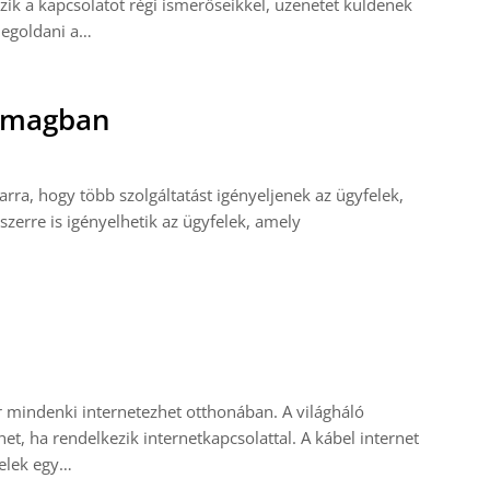
szik a kapcsolatot régi ismerőseikkel, üzenetet küldenek
megoldani a…
somagban
arra, hogy több szolgáltatást igényeljenek az ügyfelek,
yszerre is igényelhetik az ügyfelek, amely
mindenki internetezhet otthonában. A világháló
et, ha rendelkezik internetkapcsolattal. A kábel internet
felek egy…