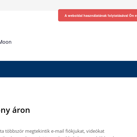
A weboldal használatának folytatásával Ön e
h Moon
ony áron
ta többször megtekintik e-mail fiókjukat, videókat