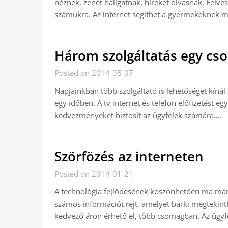
néznek, zenét hallgatnak, híreket olvasnak. Felve
számukra. Az internet segíthet a gyermekeknek 
Három szolgáltatás egy c
Posted on 2014-05-07
Napjainkban több szolgáltató is lehetőséget kínál 
egy időben. A tv internet és telefon előfizetést eg
kedvezményeket biztosít az ügyfelek számára….
Szörfözés az interneten
Posted on 2014-01-21
A technológia fejlődésének köszönhetően ma már 
számos információt rejt, amelyet bárki megtekinth
kedvező áron érhető el, több csomagban. Az ügy