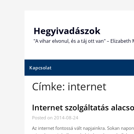
Skip
to
content
Hegyivadászok
"A vihar elvonul, és a táj ott van" – Elizabet
Kapcsolat
Címke:
internet
Internet szolgáltatás alacs
Posted on 2014-08-24
Az internet fontossá vált napjainkra. Sokan napon