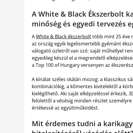
A White & Black Ékszerbolt k
minőség és egyedi tervezés e
A
White & Black ékszerbolt
több mint 25 éve m
az ország egyik legelismertebb gyémánt éksze
válogató üzletről van szó: saját műhellyel r
egyedileg készül el a megrendelő elképzelései 
a Top 100 of Hungary versenyen az ékszerésze
A kínálat széles skálán mozog: a klasszikus s
kombinációkig, a kőmentes kivitelektől a kö
kielégíthető. Aki saját elképzeléssel érkezik, 
felülettől a vésésig minden részlet személyr
értékessé az együttműködést.
Mit érdemes tudni a karikagy