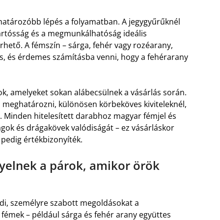
?
ghatározóbb lépés a folyamatban. A jegygyűrűknél
tartósság és a megmunkálhatóság ideális
lérhető. A fémszín – sárga, fehér vagy rozéarany,
s, és érdemes számításba venni, hogy a fehérarany
ok, amelyeket sokan alábecsülnek a vásárlás során.
 meghatározni, különösen körbeköves kiviteleknél,
. Minden hitelesített darabhoz magyar fémjel és
nyagok és drágakövek valódiságát – ez vásárláskor
 pedig értékbizonyíték.
gyelnek a párok, amikor örök
edi, személyre szabott megoldásokat a
 fémek – például sárga és fehér arany együttes