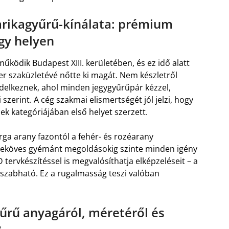
arikagyűrű-kínálata: prémium
gy helyen
űködik Budapest XIII. kerületében, és ez idő alatt
r szaküzletévé nőtte ki magát. Nem készletről
endelkeznek, ahol minden jegygyűrűpár kézzel,
szerint. A cég szakmai elismertségét jól jelzi, hogy
k kategóriájában első helyet szerzett.
árga arany fazontól a fehér- és rozéarany
rbeköves gyémánt megoldásokig szinte minden igény
3D tervkészítéssel is megvalósíthatja elképzeléseit – a
e szabható. Ez a rugalmasság teszi valóban
űrű anyagáról, méretéről és