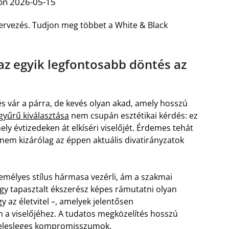
on 2026-05-15
tervezés. Tudjon meg többet a White & Black
 az egyik legfontosabb döntés az
s vár a párra, de kevés olyan akad, amely hosszú
gyűrű kiválasztása
nem csupán esztétikai kérdés: ez
ly évtizedeken át elkíséri viselőjét. Érdemes tehát
, nem kizárólag az éppen aktuális divatirányzatok
zemélyes stílus hármasa vezérli, ám a szakmai
y tapasztalt ékszerész képes rámutatni olyan
y az életvitel –, amelyek jelentősen
án a viselőjéhez. A tudatos megközelítés hosszú
 felesleges kompromisszumok.