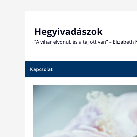
Skip
to
content
Hegyivadászok
"A vihar elvonul, és a táj ott van" – Elizabet
Kapcsolat