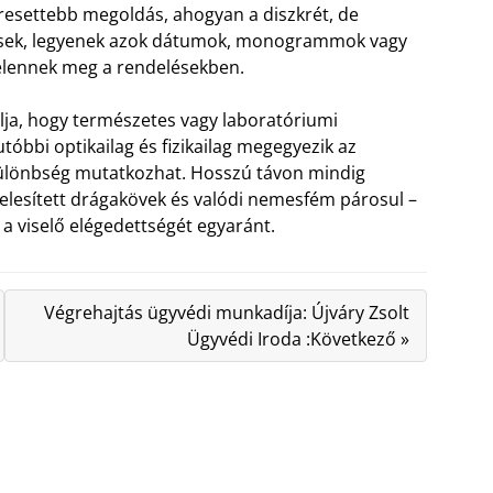
eresettebb megoldás, ahogyan a diszkrét, de
ésések, legyenek azok dátumok, monogrammok vagy
jelennek meg a rendelésekben.
lja, hogy természetes vagy laboratóriumi
óbbi optikailag és fizikailag megegyezik az
különbség mutatkozhat. Hosszú távon mindig
elesített drágakövek és valódi nemesfém párosul –
a viselő elégedettségét egyaránt.
Végrehajtás ügyvédi munkadíja: Újváry Zsolt
Ügyvédi Iroda :Következő »