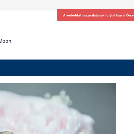
A weboldal használatának folytatásával Ön e
h Moon