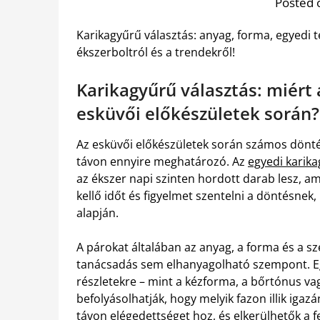
Posted 
Karikagyűrű választás: anyag, forma, egyedi 
ékszerboltról és a trendekről!
Karikagyűrű választás: miért
esküvői előkészületek során?
Az esküvői előkészületek során számos dönté
távon ennyire meghatározó. Az
egyedi karika
az ékszer napi szinten hordott darab lesz, ame
kellő időt és figyelmet szentelni a döntésnek
alapján.
A párokat általában az anyag, a forma és a s
tanácsadás sem elhanyagolható szempont. Eg
részletekre – mint a kézforma, a bőrtónus vag
befolyásolhatják, hogy melyik fazon illik igaz
távon elégedettséget hoz, és elkerülhetők a