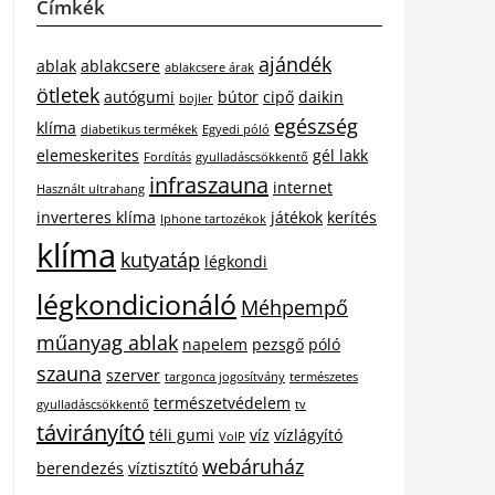
Címkék
ajándék
ablak
ablakcsere
ablakcsere árak
ötletek
autógumi
bútor
cipő
daikin
bojler
egészség
klíma
diabetikus termékek
Egyedi póló
elemeskerites
gél lakk
Fordítás
gyulladáscsökkentő
infraszauna
internet
Használt ultrahang
inverteres klíma
játékok
kerítés
Iphone tartozékok
klíma
kutyatáp
légkondi
légkondicionáló
Méhpempő
műanyag ablak
napelem
pezsgő
póló
szauna
szerver
targonca jogosítvány
természetes
természetvédelem
gyulladáscsökkentő
tv
távirányító
téli gumi
víz
vízlágyító
VoIP
webáruház
berendezés
víztisztító