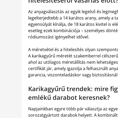
hitelesítéséről vásárlás előtt
Az anyagválasztás az egyik legelső és legme
legelterjedtebb a 14 karátos arany, amely a 
egyensúlyát kínálja, de 18 karátos kivitel is e
esetleg ezek kombinációja – személyes dönté
ródiumozást igényelhet idővel.
A méretvétel és a hitelesítés olyan szempont
A karikagyűrű méretét szakemberrel célszerű
ahol az utólagos méretállítás nem lehetséges
certifikát jár, amely igazolja a felhasznált a
garancia, viszonteladáskor vagy biztosításnál
Karikagyűrű trendek: mire fi
emlékű darabot keresnek?
Napjainkban egyre több pár választja az egy
sorozatgyártott darabok helyett. A kombinált