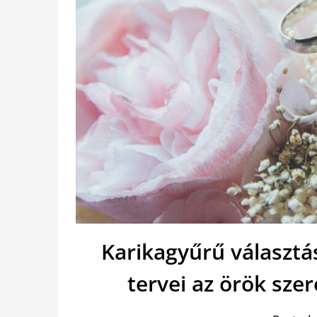
Karikagyűrű választá
tervei az örök sz