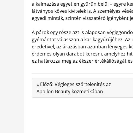
alkalmazása egyetlen gyűrűn belül – egyre k
látványos köves kivitelek is. A személyes v
egyedi minták, szintén visszatérő igényként 
A párok egy része azt is alaposan végiggondo
gyémántot válasszon a karikagyűrűjéhez. Az ut
eredetivel, az árazásban azonban lényeges 
érdemes olyan darabot keresni, amelyhez hit
ez határozza meg az ékszer értékállóságát és 
« Előző: Végleges szőrtelenítés az
Apollon Beauty kozmetikában