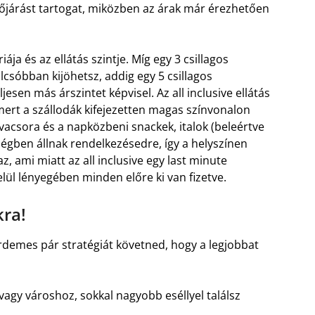
dőjárást tartogat, miközben az árak már érezhetően
a és az ellátás szintje. Míg egy 3 csillagos
olcsóbban kijöhetsz, addig egy 5 csillagos
jesen más árszintet képvisel. Az all inclusive ellátás
rt a szállodák kifejezetten magas színvonalon
, vacsora és a napközbeni snackek, italok (beleértve
iségben állnak rendelkezésedre, így a helyszínen
z, ami miatt az all inclusive egy last minute
lül lényegében minden előre ki van fizetve.
kra!
rdemes pár stratégiát követned, hogy a legjobbat
gy városhoz, sokkal nagyobb eséllyel találsz