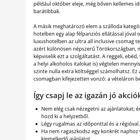
például október eleje, még bőven kellemes i
barátibbak.
A másik meghatározó elem a szálloda kategóriáj
hotelben egy alap félpanziós ellátással jóval 
luxushotelben az ultra all inclusive csomag tel
azért különösen népszerű Törökországban, me
képviselik ezt a szolgáltatást. A reggeli, ebéd
a helyi alkoholos italokat is) végtelen menny
szinte nulla extra költséggel számolhatsz. Ez a
csomagban kifejezetten vonzó: a vételáron be
Így csapj le az igazán jó akció
Nem elég csak nézegetni az ajánlatokat; é
hozd ki a helyzetből.
Légy rugalmas az időponttal és a régióval.
Ha nem ragaszkodsz egy konkrét naphoz va
kiemelkedő ajánlatot.