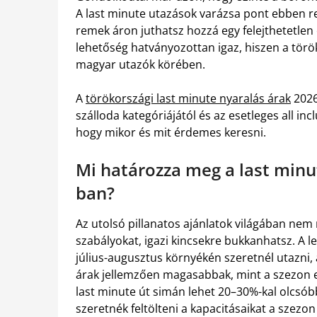
A last minute utazások varázsa pont ebben re
remek áron juthatsz hozzá egy felejthetetlen
lehetőség hatványozottan igaz, hiszen a török 
magyar utazók körében.
A
törökországi last minute nyaralás árak
2026
szálloda kategóriájától és az esetleges all inc
hogy mikor és mit érdemes keresni.
Mi határozza meg a last min
ban?
Az utolsó pillanatos ajánlatok világában nem
szabályokat, igazi kincsekre bukkanhatsz. A 
július-augusztus környékén szeretnél utazni, 
árak jellemzően magasabbak, mint a szezon e
last minute út simán lehet 20–30%-kal olcsóbb
szeretnék feltölteni a kapacitásaikat a szezon