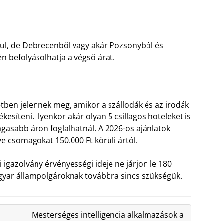
dul, de Debrecenből vagy akár Pozsonyból és
én befolyásolhatja a végső árat.
hétben jelennek meg, amikor a szállodák és az irodák
síteni. Ilyenkor akár olyan 5 csillagos hoteleket is
asabb áron foglalhatnál. A 2026-os ajánlatok
ve csomagokat 150.000 Ft körüli ártól.
i igazolvány érvényességi ideje ne járjon le 180
gyar állampolgároknak továbbra sincs szükségük.
Mesterséges intelligencia alkalmazások a