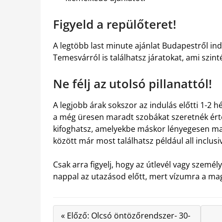
Figyeld a repülőteret!
A legtöbb last minute ajánlat Budapestről in
Temesvárról is találhatsz járatokat, ami szint
Ne félj az utolsó pillanattól!
A legjobb árak sokszor az indulás előtti 1-2 
a még üresen maradt szobákat szeretnék értéke
kifoghatsz, amelyekbe máskor lényegesen mag
között már most találhatsz például all inclusi
Csak arra figyelj, hogy az útlevél vagy személy
nappal az utazásod előtt, mert vízumra a ma
« Előző: Olcsó öntözőrendszer- 30-