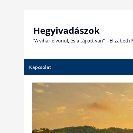
Skip
to
content
Hegyivadászok
"A vihar elvonul, és a táj ott van" – Elizabet
Kapcsolat