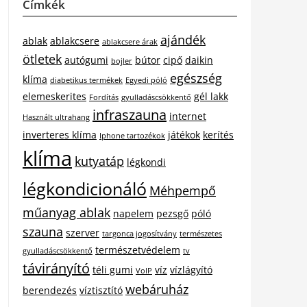
Címkék
ajándék
ablak
ablakcsere
ablakcsere árak
ötletek
autógumi
bútor
cipő
daikin
bojler
egészség
klíma
diabetikus termékek
Egyedi póló
elemeskerites
gél lakk
Fordítás
gyulladáscsökkentő
infraszauna
internet
Használt ultrahang
inverteres klíma
játékok
kerítés
Iphone tartozékok
klíma
kutyatáp
légkondi
légkondicionáló
Méhpempő
műanyag ablak
napelem
pezsgő
póló
szauna
szerver
targonca jogosítvány
természetes
természetvédelem
gyulladáscsökkentő
tv
távirányító
téli gumi
víz
vízlágyító
VoIP
webáruház
berendezés
víztisztító