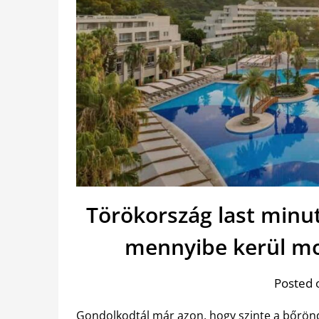
Törökország last minu
mennyibe kerül mos
Posted 
Gondolkodtál már azon, hogy szinte a bőrön