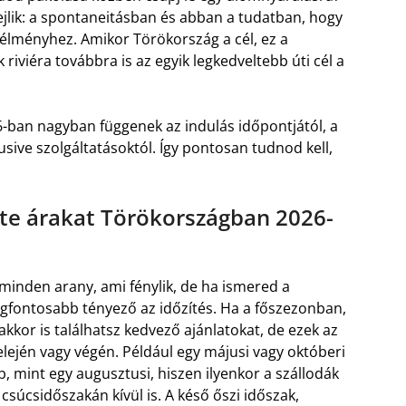
jlik: a spontaneitásban és abban a tudatban, hogy
 élményhez. Amikor Törökország a cél, ez a
riviéra továbbra is az egyik legkedveltebb úti cél a
-ban nagyban függenek az indulás időpontjától, a
lusive szolgáltatásoktól. Így pontosan tudnod kell,
ute árakat Törökországban 2026-
 minden arany, ami fénylik, de ha ismered a
legfontosabb tényező az időzítés. Ha a főszezonban,
akkor is találhatsz kedvező ajánlatokat, de ezek az
lején vagy végén. Például egy májusi vagy októberi
, mint egy augusztusi, hiszen ilyenkor a szállodák
 csúcsidőszakán kívül is. A késő őszi időszak,