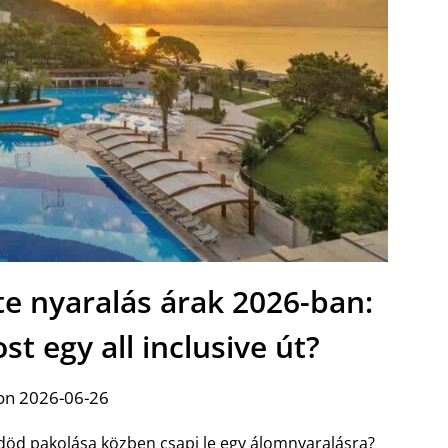
te nyaralás árak 2026-ban:
t egy all inclusive út?
on 2026-06-26
död pakolása közben csapj le egy álomnyaralásra?