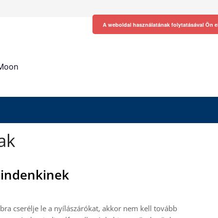
A weboldal használatának folytatásával Ön e
h Moon
ak
mindenkinek
ra cserélje le a nyílászárókat, akkor nem kell tovább