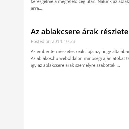
keresgélnie a megfelelő cég után. Nálunk az abla
arra,…
Az ablakcsere árak részlet
Posted on 2014-10-23
Az ember természetes reakciója az, hogy általába
Az ablakos.hu weboldalon minőségi ajánlatokat tal
így az ablakcsere árak személyre szabottak….