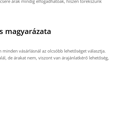
kcsere árak mindig elfogadhatóak, hiszen törekszünk
es magyarázata
n minden vásárlásnál az olcsóbb lehetőséget választja.
ál, de árakat nem, viszont van árajánlatkérő lehetőség,