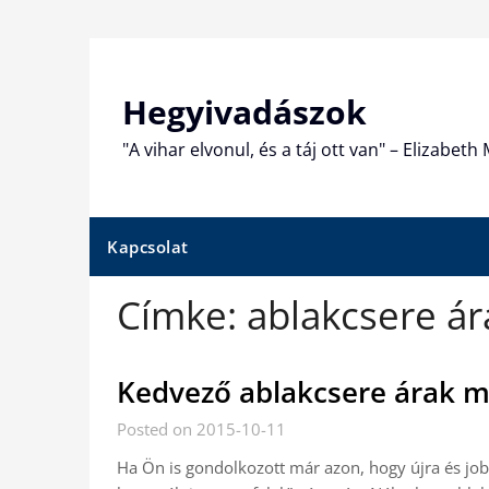
Skip
to
content
Hegyivadászok
"A vihar elvonul, és a táj ott van" – Elizabet
Kapcsolat
Címke:
ablakcsere ár
Kedvező ablakcsere árak 
Posted on 2015-10-11
Ha Ön is gondolkozott már azon, hogy újra és jobb