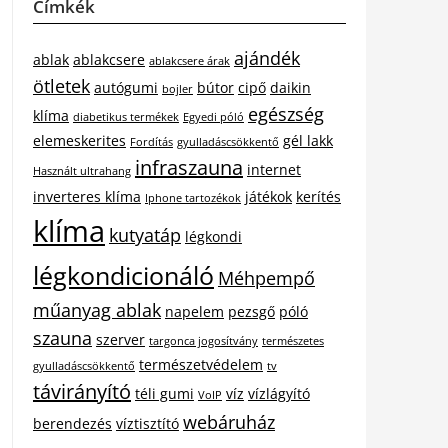
Címkék
ajándék
ablak
ablakcsere
ablakcsere árak
ötletek
autógumi
bútor
cipő
daikin
bojler
egészség
klíma
diabetikus termékek
Egyedi póló
elemeskerites
gél lakk
Fordítás
gyulladáscsökkentő
infraszauna
internet
Használt ultrahang
inverteres klíma
játékok
kerítés
Iphone tartozékok
klíma
kutyatáp
légkondi
légkondicionáló
Méhpempő
műanyag ablak
napelem
pezsgő
póló
szauna
szerver
targonca jogosítvány
természetes
természetvédelem
gyulladáscsökkentő
tv
távirányító
téli gumi
víz
vízlágyító
VoIP
webáruház
berendezés
víztisztító