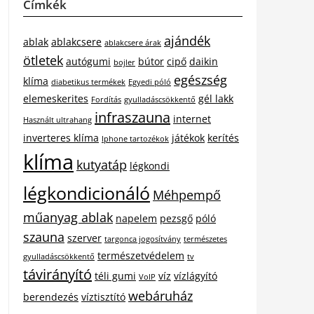
Címkék
ajándék
ablak
ablakcsere
ablakcsere árak
ötletek
autógumi
bútor
cipő
daikin
bojler
egészség
klíma
diabetikus termékek
Egyedi póló
elemeskerites
gél lakk
Fordítás
gyulladáscsökkentő
infraszauna
internet
Használt ultrahang
inverteres klíma
játékok
kerítés
Iphone tartozékok
klíma
kutyatáp
légkondi
légkondicionáló
Méhpempő
műanyag ablak
napelem
pezsgő
póló
szauna
szerver
targonca jogosítvány
természetes
természetvédelem
gyulladáscsökkentő
tv
távirányító
téli gumi
víz
vízlágyító
VoIP
webáruház
berendezés
víztisztító