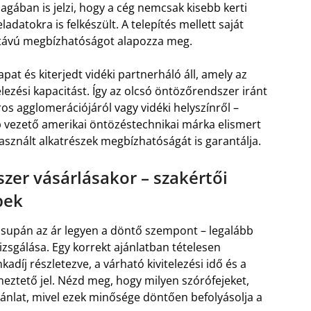
gában is jelzi, hogy a cég nemcsak kisebb kerti
atokra is felkészült. A telepítés mellett saját
 távú megbízhatóságot alapozza meg.
at és kiterjedt vidéki partnerháló áll, amely az
elezési kapacitást. Így az olcsó öntözőrendszer iránt
os agglomerációjáról vagy vidéki helyszínről –
b vezető amerikai öntözéstechnikai márka elismert
asznált alkatrészek megbízhatóságát is garantálja.
szer vásárlásakor – szakértői
pek
csupán az ár legyen a döntő szempont – legalább
zsgálása. Egy korrekt ajánlatban tételesen
díj részletezve, a várható kivitelezési idő és a
lmeztető jel. Nézd meg, hogy milyen szórófejeket,
ánlat, mivel ezek minősége döntően befolyásolja a