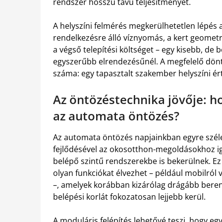
rendszer hosszú távú teljesítményét.
A helyszíni felmérés megkerülhetetlen lépés a
rendelkezésre álló víznyomás, a kert geometr
a végső telepítési költséget – egy kisebb, de
egyszerűbb elrendezésűnél. A megfelelő dön
száma: egy tapasztalt szakember helyszíni ér
Az öntözéstechnika jövője: h
az automata öntözés?
Az automata öntözés napjainkban egyre széle
fejlődésével az okosotthon-megoldásokhoz ig
belépő szintű rendszerekbe is bekerülnek. Ez a
olyan funkciókat élvezhet – például mobilról 
–, amelyek korábban kizárólag drágább beren
belépési korlát fokozatosan lejjebb kerül.
A moduláris felépítés lehetővé teszi, hogy e