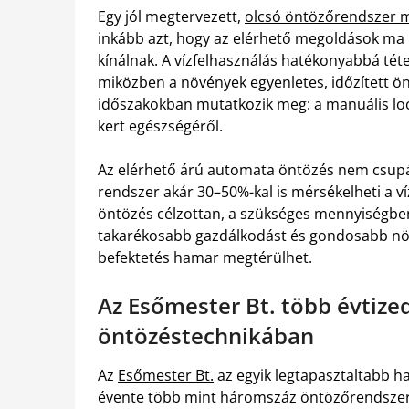
Egy jól megtervezett,
olcsó öntözőrendszer m
inkább azt, hogy az elérhető megoldások ma 
kínálnak. A vízfelhasználás hatékonyabbá tét
miközben a növények egyenletes, időzített ö
időszakokban mutatkozik meg: a manuális loc
kert egészségéről.
Az elérhető árú automata öntözés nem csupán
rendszer akár 30–50%-kal is mérsékelheti a ví
öntözés célzottan, a szükséges mennyiségben 
takarékosabb gazdálkodást és gondosabb növé
befektetés hamar megtérülhet.
Az Esőmester Bt. több évtize
öntözéstechnikában
Az
Esőmester Bt.
az egyik legtapasztaltabb ha
évente több mint háromszáz öntözőrendszert t