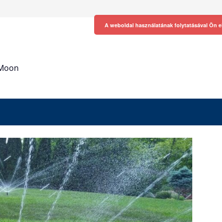
A weboldal használatának folytatásával Ön e
h Moon