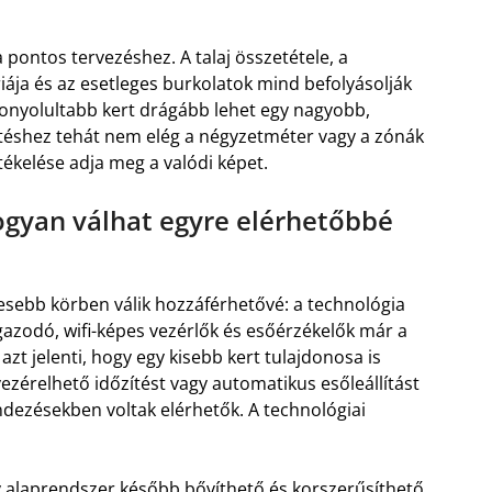
 pontos tervezéshez. A talaj összetétele, a
iája és az esetleges burkolatok mind befolyásolják
 bonyolultabb kert drágább lehet egy nagyobb,
téshez tehát nem elég a négyzetméter vagy a zónák
tékelése adja meg a valódi képet.
ogyan válhat egyre elérhetőbbé
sebb körben válik hozzáférhetővé: a technológia
azodó, wifi-képes vezérlők és esőérzékelők már a
zt jelenti, hogy egy kisebb kert tulajdonosa is
vezérelhető időzítést vagy automatikus esőleállítást
dezésekben voltak elérhetők. A technológiai
gy alaprendszer később bővíthető és korszerűsíthető