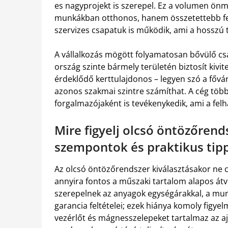
es nagyprojekt is szerepel. Ez a volumen önma
munkákban otthonos, hanem összetettebb felad
szervizes csapatuk is működik, ami a hosszú
A vállalkozás mögött folyamatosan bővülő csap
ország szinte bármely területén biztosít kivit
érdeklődő kerttulajdonos – legyen szó a fővár
azonos szakmai szintre számíthat. A cég töb
forgalmazójaként is tevékenykedik, ami a felh
Mire figyelj olcsó öntözőrend
szempontok és praktikus tip
Az olcsó öntözőrendszer kiválasztásakor ne 
annyira fontos a műszaki tartalom alapos átvi
szerepelnek az anyagok egységárakkal, a munka
garancia feltételei; ezek hiánya komoly figye
vezérlőt és mágnesszelepeket tartalmaz az aj