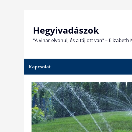
Skip
to
content
Hegyivadászok
"A vihar elvonul, és a táj ott van" – Elizabet
Kapcsolat