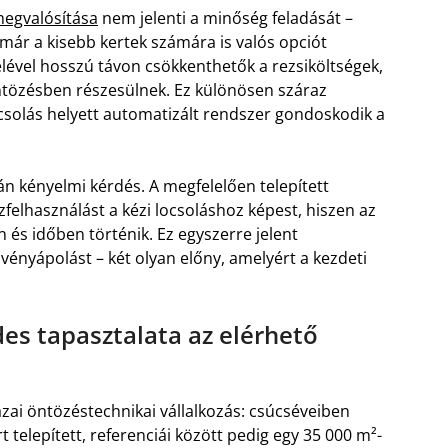
egvalósítása
nem jelenti a minőség feladását –
már a kisebb kertek számára is valós opciót
elével hosszú távon csökkenthetők a rezsiköltségek,
ntözésben részesülnek. Ez különösen száraz
solás helyett automatizált rendszer gondoskodik a
 kényelmi kérdés. A megfelelően telepített
zfelhasználást a kézi locsoláshoz képest, hiszen az
és időben történik. Ez egyszerre jelent
nyápolást – két olyan előny, amelyért a kezdeti
des tapasztalata az elérhető
zai öntözéstechnikai vállalkozás: csúcséveiben
elepített, referenciái között pedig egy 35 000 m²-