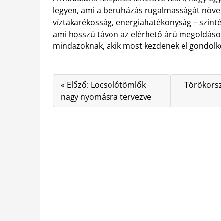
legyen, ami a beruházás rugalmasságát növel
víztakarékosság, energiahatékonyság – szint
ami hosszú távon az elérhető árú megoldások
mindazoknak, akik most kezdenek el gondolko
« Előző: Locsolótömlők
Törökorsz
nagy nyomásra tervezve