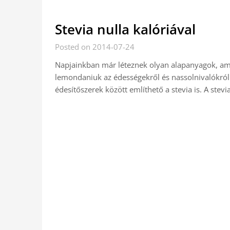
Stevia nulla kalóriával
Posted on 2014-07-24
Napjainkban már léteznek olyan alapanyagok, am
lemondaniuk az édességekről és nassolnivalókról.
édesítőszerek között említhető a stevia is. A stevia