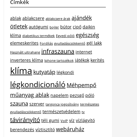
Címkék
ajándék
ablak
ablakcsere
ablakcsere árak
ötletek
autógumi
bútor
cipő
daikin
bojler
egészség
klíma
diabetikus termékek
Egyedi póló
elemeskerites
gél lakk
Fordítás
gyulladáscsökkentő
infraszauna
internet
Használt ultrahang
inverteres klíma
játékok
kerítés
Iphone tartozékok
klíma
kutyatáp
légkondi
légkondicionáló
Méhpempő
műanyag ablak
napelem
pezsgő
póló
szauna
szerver
targonca jogosítvány
természetes
természetvédelem
gyulladáscsökkentő
tv
távirányító
téli gumi
víz
vízlágyító
VoIP
webáruház
berendezés
víztisztító