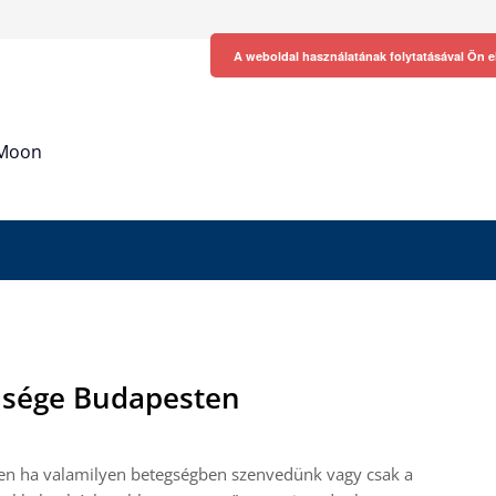
A weboldal használatának folytatásával Ön e
h Moon
űsége Budapesten
en ha valamilyen betegségben szenvedünk vagy csak a