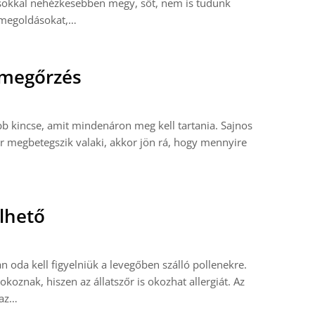
 sokkal nehézkesebben megy, sőt, nem is tudunk
 megoldásokat,…
gmegőrzés
b kincse, amit mindenáron meg kell tartania. Sajnos
 megbetegszik valaki, akkor jön rá, hogy mennyire
lhető
oda kell figyelniük a levegőben szálló pollenekre.
oznak, hiszen az állatszőr is okozhat allergiát. Az
 az…