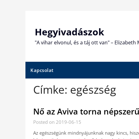
Skip
to
content
Hegyivadászok
"A vihar elvonul, és a táj ott van" – Elizabet
Kapcsolat
Címke:
egészség
Nő az Aviva torna népszer
Posted on 2019-06-15
Az egészségünk mindnyájunknak nagy kincs, hisz