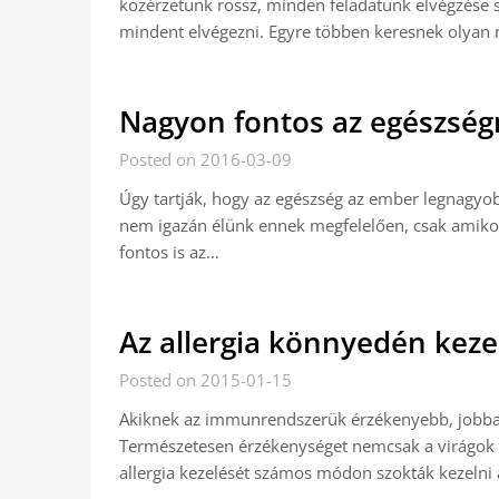
közérzetünk rossz, minden feladatunk elvégzése
mindent elvégezni. Egyre többen keresnek olyan
Nagyon fontos az egészsé
Posted on 2016-03-09
Úgy tartják, hogy az egészség az ember legnagyob
nem igazán élünk ennek megfelelően, csak amikor
fontos is az…
Az allergia könnyedén keze
Posted on 2015-01-15
Akiknek az immunrendszerük érzékenyebb, jobban 
Természetesen érzékenységet nemcsak a virágok ok
allergia kezelését számos módon szokták kezelni