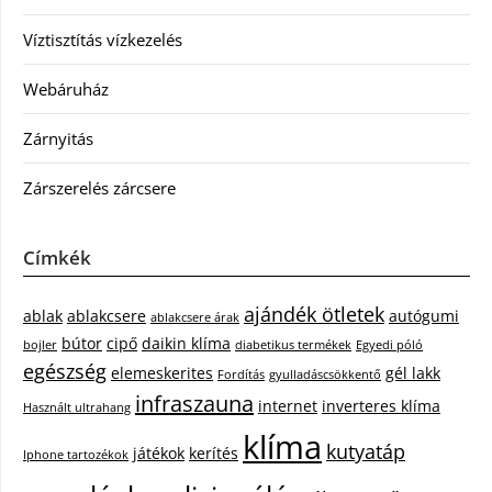
Víztisztítás vízkezelés
Webáruház
Zárnyitás
Zárszerelés zárcsere
Címkék
ajándék ötletek
ablak
ablakcsere
autógumi
ablakcsere árak
bútor
cipő
daikin klíma
bojler
diabetikus termékek
Egyedi póló
egészség
elemeskerites
gél lakk
Fordítás
gyulladáscsökkentő
infraszauna
internet
inverteres klíma
Használt ultrahang
klíma
kutyatáp
játékok
kerítés
Iphone tartozékok