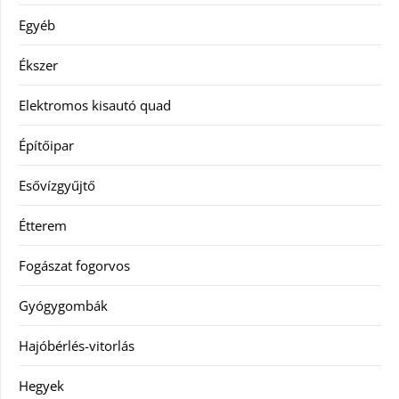
Egyéb
Ékszer
Elektromos kisautó quad
Építőipar
Esővízgyűjtő
Étterem
Fogászat fogorvos
Gyógygombák
Hajóbérlés-vitorlás
Hegyek