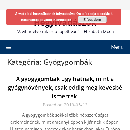
Skip
to
A weboldal használatának folytatásával Ön elfogadja a cookie-k
content
Hegyivadászok
Elfogadom
használatát
További információk
"A vihar elvonul, és a táj ott van" – Elizabeth Moon
Menu
Kategória:
Gyógygombák
A gyógygombák úgy hatnak, mint a
gyógynövények, csak eddig még kevésbé
ismertek.
Posted on 2019-05-12
A gyógygombák sokkal több népszerűséget
érdemelnének, mint amennyi éppen kijár nekik éppen.
Hiszen nemigen ismertek akár hazánkban, akár Európa