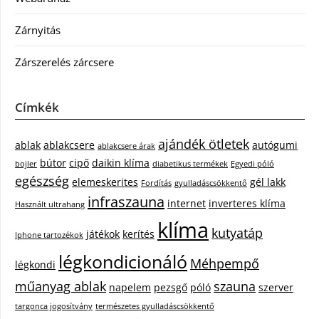
Zárnyitás
Zárszerelés zárcsere
Címkék
ajándék ötletek
ablak
ablakcsere
autógumi
ablakcsere árak
bútor
cipő
daikin klíma
bojler
diabetikus termékek
Egyedi póló
egészség
elemeskerites
gél lakk
Fordítás
gyulladáscsökkentő
infraszauna
internet
inverteres klíma
Használt ultrahang
klíma
kutyatáp
játékok
kerítés
Iphone tartozékok
légkondicionáló
Méhpempő
légkondi
műanyag ablak
szauna
napelem
pezsgő
póló
szerver
targonca jogosítvány
természetes gyulladáscsökkentő