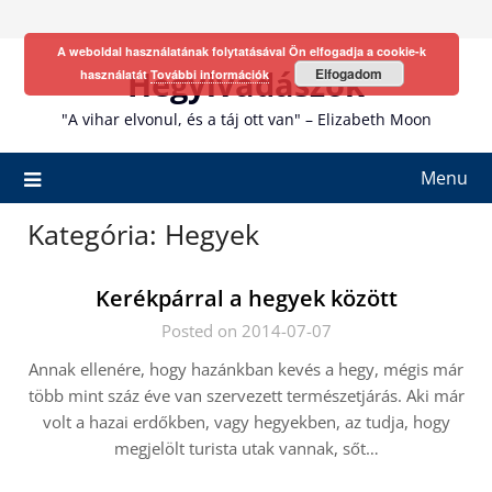
Skip
to
A weboldal használatának folytatásával Ön elfogadja a cookie-k
content
Hegyivadászok
Elfogadom
használatát
További információk
"A vihar elvonul, és a táj ott van" – Elizabeth Moon
Menu
Kategória:
Hegyek
Kerékpárral a hegyek között
Posted on 2014-07-07
Annak ellenére, hogy hazánkban kevés a hegy, mégis már
több mint száz éve van szervezett természetjárás. Aki már
volt a hazai erdőkben, vagy hegyekben, az tudja, hogy
megjelölt turista utak vannak, sőt…