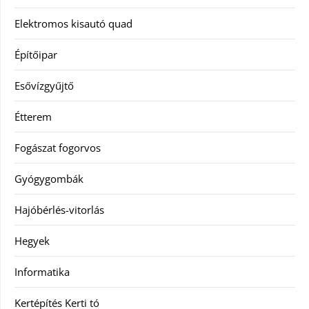
Elektromos kisautó quad
Építőipar
Esővízgyűjtő
Étterem
Fogászat fogorvos
Gyógygombák
Hajóbérlés-vitorlás
Hegyek
Informatika
Kertépítés Kerti tó