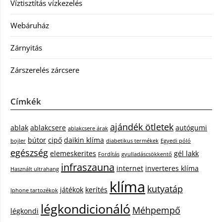
Víztisztítás vízkezelés
Webáruház
Zárnyitás
Zárszerelés zárcsere
Címkék
ajándék ötletek
ablak
ablakcsere
autógumi
ablakcsere árak
bútor
cipő
daikin klíma
bojler
diabetikus termékek
Egyedi póló
egészség
elemeskerites
gél lakk
Fordítás
gyulladáscsökkentő
infraszauna
internet
inverteres klíma
Használt ultrahang
klíma
kutyatáp
játékok
kerítés
Iphone tartozékok
légkondicionáló
Méhpempő
légkondi