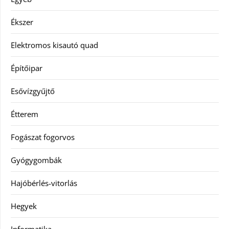
Ékszer
Elektromos kisautó quad
Építőipar
Esővízgyűjtő
Étterem
Fogászat fogorvos
Gyógygombák
Hajóbérlés-vitorlás
Hegyek