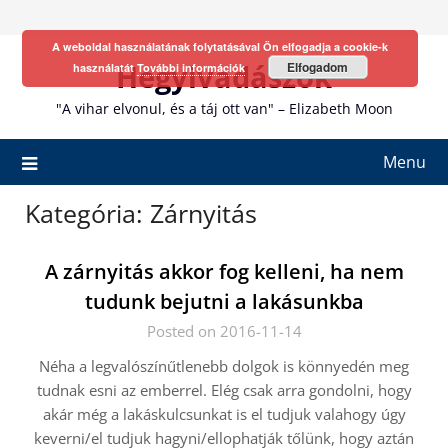
Skip
to
A weboldal használatának folytatásával Ön elfogadja a cookie-k
content
Hegyivadászok
Elfogadom
használatát
További információk
"A vihar elvonul, és a táj ott van" – Elizabeth Moon
Menu
Kategória:
Zárnyitás
A zárnyitás akkor fog kelleni, ha nem
tudunk bejutni a lakásunkba
Posted on 2016-11-14
Néha a legvalószínűtlenebb dolgok is könnyedén meg
tudnak esni az emberrel. Elég csak arra gondolni, hogy
akár még a lakáskulcsunkat is el tudjuk valahogy úgy
keverni/el tudjuk hagyni/ellophatják tőlünk, hogy aztán