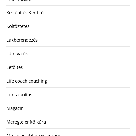
Kertépítés Kerti tó
Költöztetés
Lakberendezés
Látnivalók
Letöltés
Life coach coaching
lomtalanítás
Magazin
Méregtelenítő kúra
Műanyag ablak nyílászáró