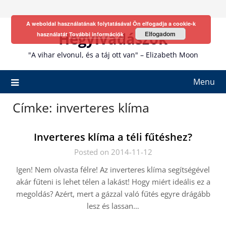
Skip
to
A weboldal használatának folytatásával Ön elfogadja a cookie-k
content
Hegyivadászok
Elfogadom
használatát
További információk
"A vihar elvonul, és a táj ott van" – Elizabeth Moon
Menu
Címke:
inverteres klíma
Inverteres klíma a téli fűtéshez?
Posted on 2014-11-12
Igen! Nem olvasta félre! Az inverteres klíma segítségével
akár fűteni is lehet télen a lakást! Hogy miért ideális ez a
megoldás? Azért, mert a gázzal való fűtés egyre drágább
lesz és lassan…