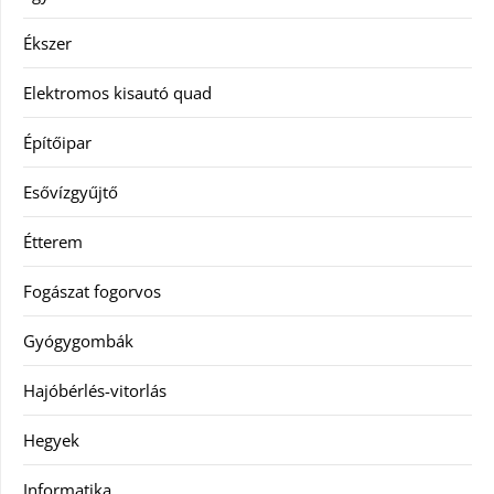
Ékszer
Elektromos kisautó quad
Építőipar
Esővízgyűjtő
Étterem
Fogászat fogorvos
Gyógygombák
Hajóbérlés-vitorlás
Hegyek
Informatika