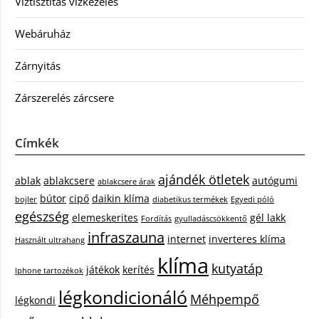
Víztisztítás vízkezelés
Webáruház
Zárnyitás
Zárszerelés zárcsere
Címkék
ajándék ötletek
ablak
ablakcsere
autógumi
ablakcsere árak
bútor
cipő
daikin klíma
bojler
diabetikus termékek
Egyedi póló
egészség
elemeskerites
gél lakk
Fordítás
gyulladáscsökkentő
infraszauna
internet
inverteres klíma
Használt ultrahang
klíma
kutyatáp
játékok
kerítés
Iphone tartozékok
légkondicionáló
Méhpempő
légkondi