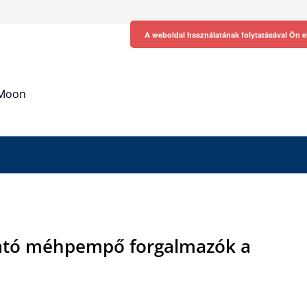
A weboldal használatának folytatásával Ön e
h Moon
ató méhpempő forgalmazók a