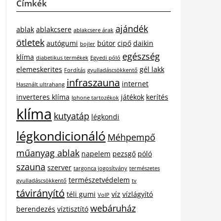
Címkék
ajándék
ablak
ablakcsere
ablakcsere árak
ötletek
autógumi
bútor
cipő
daikin
bojler
egészség
klíma
diabetikus termékek
Egyedi póló
elemeskerites
gél lakk
Fordítás
gyulladáscsökkentő
infraszauna
internet
Használt ultrahang
inverteres klíma
játékok
kerítés
Iphone tartozékok
klíma
kutyatáp
légkondi
légkondicionáló
Méhpempő
műanyag ablak
napelem
pezsgő
póló
szauna
szerver
targonca jogosítvány
természetes
természetvédelem
gyulladáscsökkentő
tv
távirányító
téli gumi
víz
vízlágyító
VoIP
webáruház
berendezés
víztisztító