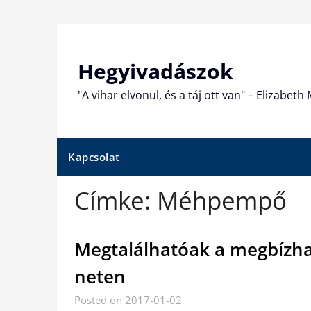
Skip
to
content
Hegyivadászok
"A vihar elvonul, és a táj ott van" – Elizabet
Kapcsolat
Címke:
Méhpempő
Megtalálhatóak a megbízh
neten
Posted on 2017-01-02