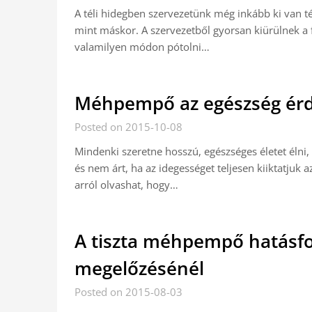
A téli hidegben szervezetünk még inkább ki van 
mint máskor. A szervezetből gyorsan kiürülnek a
valamilyen módon pótolni…
Méhpempő az egészség ér
Posted on 2015-10-08
Mindenki szeretne hosszú, egészséges életet élni, 
és nem árt, ha az idegességet teljesen kiiktatjuk
arról olvashat, hogy…
A tiszta méhpempő hatásfo
megelőzésénél
Posted on 2015-08-03