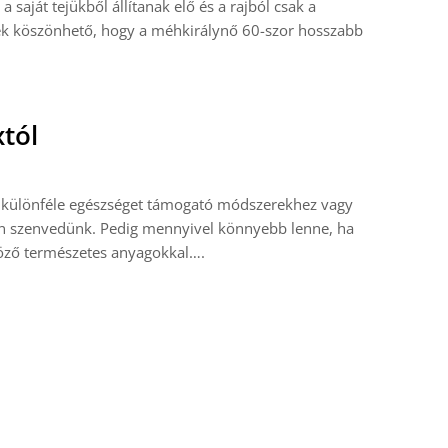
aját tejükből állítanak elő és a rajból csak a
nek köszönhető, hogy a méhkirálynő 60-szor hosszabb
tól
 különféle egészséget támogató módszerekhez vagy
n szenvedünk. Pedig mennyivel könnyebb lenne, ha
öző természetes anyagokkal….