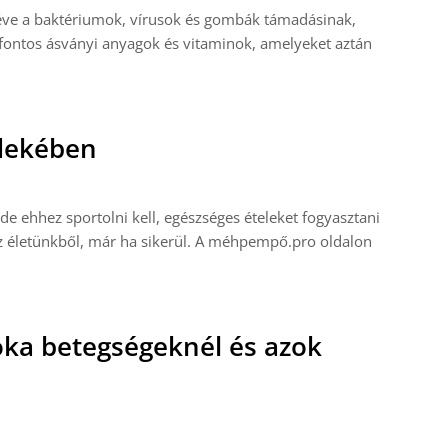
téve a baktériumok, vírusok és gombák támadásinak,
 fontos ásványi anyagok és vitaminok, amelyeket aztán
dekében
de ehhez sportolni kell, egészséges ételeket fogyasztani
 az életünkből, már ha sikerül. A méhpempő.pro oldalon
ka betegségeknél és azok