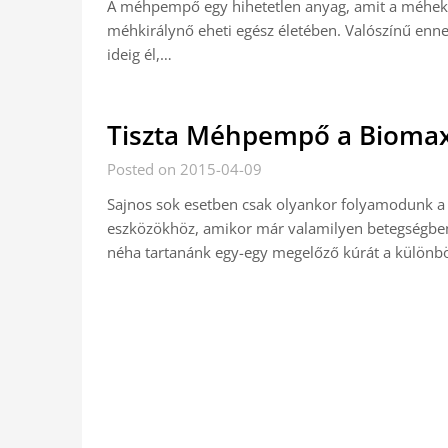
A méhpempő egy hihetetlen anyag, amit a méhek a s
méhkirálynő eheti egész életében. Valószínű en
ideig él,…
Tiszta Méhpempő a Biomax
Posted on 2015-04-09
Sajnos sok esetben csak olyankor folyamodunk a
eszközökhöz, amikor már valamilyen betegségbe
néha tartanánk egy-egy megelőző kúrát a különb