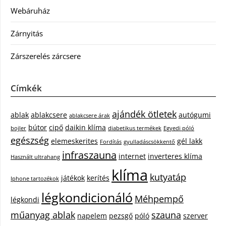
Webáruház
Zárnyitás
Zárszerelés zárcsere
Címkék
ajándék ötletek
ablak
ablakcsere
autógumi
ablakcsere árak
bútor
cipő
daikin klíma
bojler
diabetikus termékek
Egyedi póló
egészség
elemeskerites
gél lakk
Fordítás
gyulladáscsökkentő
infraszauna
internet
inverteres klíma
Használt ultrahang
klíma
kutyatáp
játékok
kerítés
Iphone tartozékok
légkondicionáló
Méhpempő
légkondi
műanyag ablak
szauna
napelem
pezsgő
póló
szerver