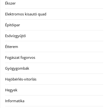
Ékszer
Elektromos kisautó quad
Építőipar
Esővízgyűjtő
Étterem
Fogászat fogorvos
Gyógygombák
Hajóbérlés-vitorlás
Hegyek
Informatika