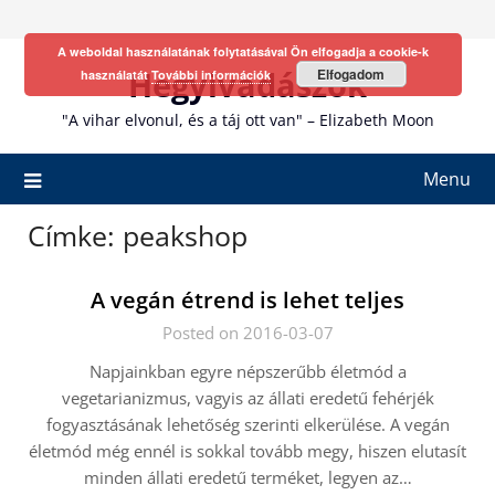
Skip
to
A weboldal használatának folytatásával Ön elfogadja a cookie-k
content
Hegyivadászok
Elfogadom
használatát
További információk
"A vihar elvonul, és a táj ott van" – Elizabeth Moon
Menu
Címke:
peakshop
A vegán étrend is lehet teljes
Posted on 2016-03-07
Napjainkban egyre népszerűbb életmód a
vegetarianizmus, vagyis az állati eredetű fehérjék
fogyasztásának lehetőség szerinti elkerülése. A vegán
életmód még ennél is sokkal tovább megy, hiszen elutasít
minden állati eredetű terméket, legyen az…