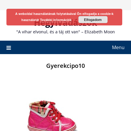
Skip
to
A weboldal használatának folytatásával Ön elfogadja a cookie-k
content
Hegyivadászok
Elfogadom
használatát
További információk
"A vihar elvonul, és a táj ott van" – Elizabeth Moon
Menu
Gyerekcipo10