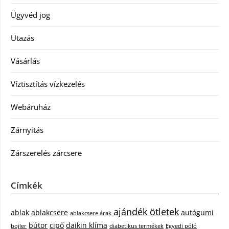
Ügyvéd jog
Utazás
Vásárlás
Víztisztítás vízkezelés
Webáruház
Zárnyitás
Zárszerelés zárcsere
Címkék
ajándék ötletek
ablak
ablakcsere
autógumi
ablakcsere árak
bútor
cipő
daikin klíma
bojler
diabetikus termékek
Egyedi póló