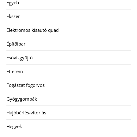
Egyéb
Ékszer
Elektromos kisautó quad
Építőipar
Esővízgyűjtő
Étterem
Fogászat fogorvos
Gyógygombák
Hajóbérlés-vitorlás
Hegyek