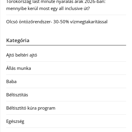
Törökország last minute nyaralás árak 2026-ban:
mennyibe kerül most egy all inclusive út?
Olcsó öntözőrendszer- 30-50% vízmegtakarítással
Kategória
Ajtó beltéri ajtó
Állás munka
Baba
Béltisztítás
Béltisztító kúra program
Egészség