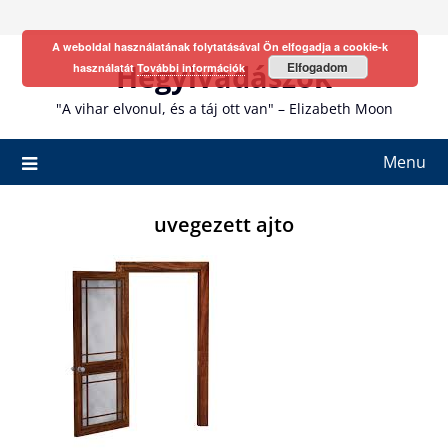
Skip
to
A weboldal használatának folytatásával Ön elfogadja a cookie-k
content
Hegyivadászok
Elfogadom
használatát
További információk
"A vihar elvonul, és a táj ott van" – Elizabeth Moon
Menu
uvegezett ajto