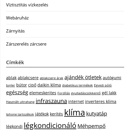
Víztisztítás vízkezelés
Webáruház
Zárnyitás
Zárszerelés zárcsere
Címkék
ajándék ötletek
ablak
ablakcsere
autógumi
ablakcsere árak
bútor
cipő
daikin klíma
bojler
diabetikus termékek
Egyedi póló
egészség
elemeskerites
gél lakk
Fordítás
gyulladáscsökkentő
infraszauna
internet
inverteres klíma
Használt ultrahang
klíma
kutyatáp
játékok
kerítés
Iphone tartozékok
légkondicionáló
Méhpempő
légkondi