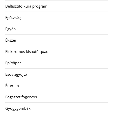
Béltisztító kúra program
Egészség
Egyéb
Ékszer
Elektromos kisautó quad
Építőipar
Esővízgyűjtő
Étterem
Fogászat fogorvos
Gyógygombák