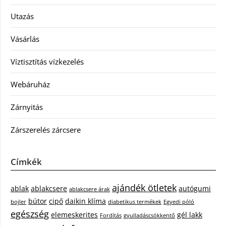
Utazás
Vásárlás
Víztisztítás vízkezelés
Webáruház
Zárnyitás
Zárszerelés zárcsere
Címkék
ajándék ötletek
ablak
ablakcsere
autógumi
ablakcsere árak
bútor
cipő
daikin klíma
bojler
diabetikus termékek
Egyedi póló
egészség
elemeskerites
gél lakk
Fordítás
gyulladáscsökkentő