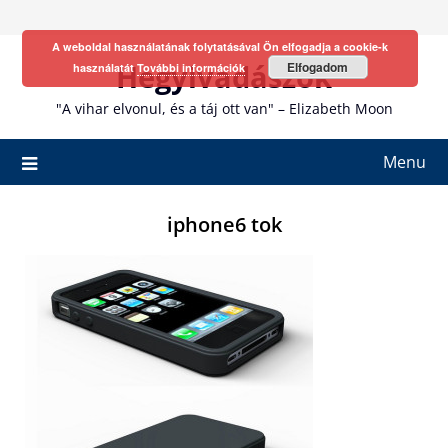
Skip
to
A weboldal használatának folytatásával Ön elfogadja a cookie-k
content
Hegyivadászok
Elfogadom
használatát
További információk
"A vihar elvonul, és a táj ott van" – Elizabeth Moon
Menu
iphone6 tok