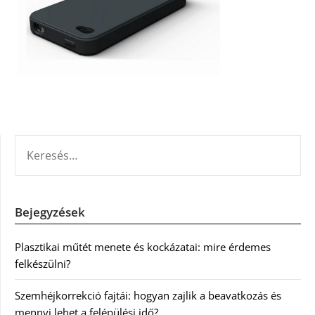
KERESÉS:
Bejegyzések
Plasztikai műtét menete és kockázatai: mire érdemes
felkészülni?
Szemhéjkorrekció fajtái: hogyan zajlik a beavatkozás és
mennyi lehet a felépülési idő?