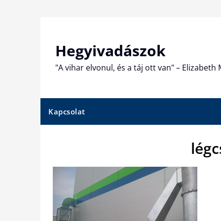
Skip
to
content
Hegyivadászok
"A vihar elvonul, és a táj ott van" – Elizabet
Kapcsolat
lég