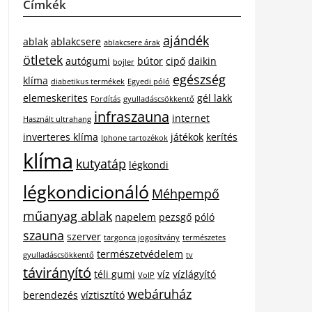
Címkék
ajándék
ablak
ablakcsere
ablakcsere árak
ötletek
autógumi
bútor
cipő
daikin
bojler
egészség
klíma
diabetikus termékek
Egyedi póló
elemeskerites
gél lakk
Fordítás
gyulladáscsökkentő
infraszauna
internet
Használt ultrahang
inverteres klíma
játékok
kerítés
Iphone tartozékok
klíma
kutyatáp
légkondi
légkondicionáló
Méhpempő
műanyag ablak
napelem
pezsgő
póló
szauna
szerver
targonca jogosítvány
természetes
természetvédelem
gyulladáscsökkentő
tv
távirányító
téli gumi
víz
vízlágyító
VoIP
webáruház
berendezés
víztisztító