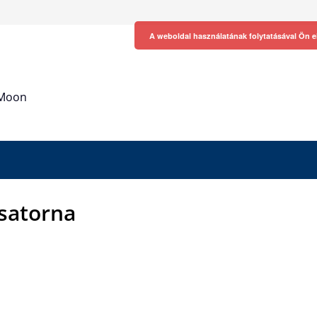
A weboldal használatának folytatásával Ön e
h Moon
csatorna