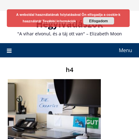
Skip
to
A weboldal használatának folytatásával Ön elfogadja a cookie-k
content
Hegyivadászok
Elfogadom
használatát
További információk
"A vihar elvonul, és a táj ott van" – Elizabeth Moon
Menu
h4