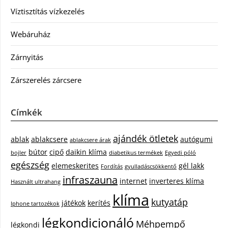
Víztisztítás vízkezelés
Webáruház
Zárnyitás
Zárszerelés zárcsere
Címkék
ajándék ötletek
ablak
ablakcsere
autógumi
ablakcsere árak
bútor
cipő
daikin klíma
bojler
diabetikus termékek
Egyedi póló
egészség
elemeskerites
gél lakk
Fordítás
gyulladáscsökkentő
infraszauna
internet
inverteres klíma
Használt ultrahang
klíma
kutyatáp
játékok
kerítés
Iphone tartozékok
légkondicionáló
Méhpempő
légkondi