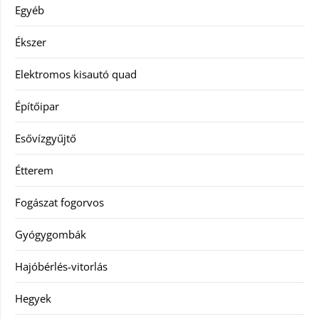
Egyéb
Ékszer
Elektromos kisautó quad
Építőipar
Esővízgyűjtő
Étterem
Fogászat fogorvos
Gyógygombák
Hajóbérlés-vitorlás
Hegyek