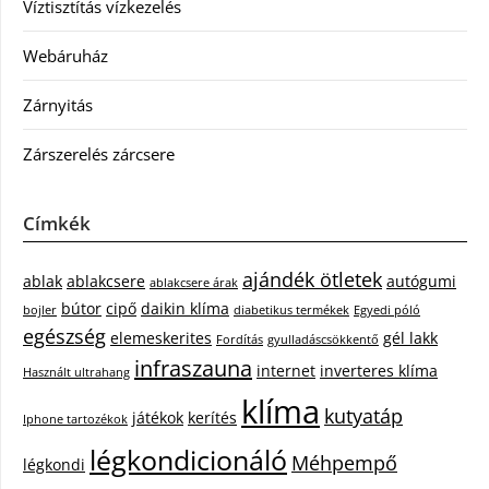
Víztisztítás vízkezelés
Webáruház
Zárnyitás
Zárszerelés zárcsere
Címkék
ajándék ötletek
ablak
ablakcsere
autógumi
ablakcsere árak
bútor
cipő
daikin klíma
bojler
diabetikus termékek
Egyedi póló
egészség
elemeskerites
gél lakk
Fordítás
gyulladáscsökkentő
infraszauna
internet
inverteres klíma
Használt ultrahang
klíma
kutyatáp
játékok
kerítés
Iphone tartozékok
légkondicionáló
Méhpempő
légkondi