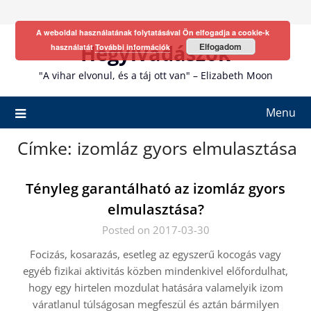
Skip
to
A weboldal használatának folytatásával Ön elfogadja a cookie-k
content
Hegyivadászok
Elfogadom
használatát
További információk
"A vihar elvonul, és a táj ott van" – Elizabeth Moon
Menu
Címke:
izomláz gyors elmulasztása
Tényleg garantálható az izomláz gyors
elmulasztása?
Posted on 2017-03-30
Focizás, kosarazás, esetleg az egyszerű kocogás vagy
egyéb fizikai aktivitás közben mindenkivel előfordulhat,
hogy egy hirtelen mozdulat hatására valamelyik izom
váratlanul túlságosan megfeszül és aztán bármilyen