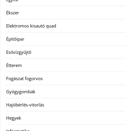
Ékszer
Elektromos kisautó quad
Építőipar
Esővízgyűjtő
Étterem
Fogászat fogorvos
Gyógygombák
Hajóbérlés-vitorlás
Hegyek