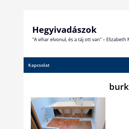
Skip
to
content
Hegyivadászok
"A vihar elvonul, és a táj ott van" – Elizabet
Kapcsolat
burk