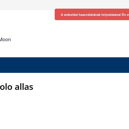
A weboldal használatának folytatásával Ön e
h Moon
olo allas