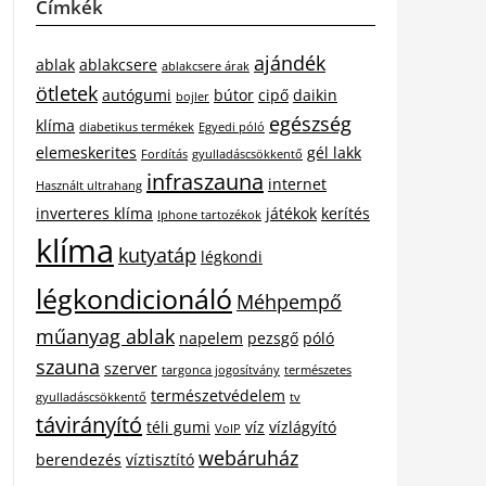
Címkék
ajándék
ablak
ablakcsere
ablakcsere árak
ötletek
autógumi
bútor
cipő
daikin
bojler
egészség
klíma
diabetikus termékek
Egyedi póló
elemeskerites
gél lakk
Fordítás
gyulladáscsökkentő
infraszauna
internet
Használt ultrahang
inverteres klíma
játékok
kerítés
Iphone tartozékok
klíma
kutyatáp
légkondi
légkondicionáló
Méhpempő
műanyag ablak
napelem
pezsgő
póló
szauna
szerver
targonca jogosítvány
természetes
természetvédelem
gyulladáscsökkentő
tv
távirányító
téli gumi
víz
vízlágyító
VoIP
webáruház
berendezés
víztisztító