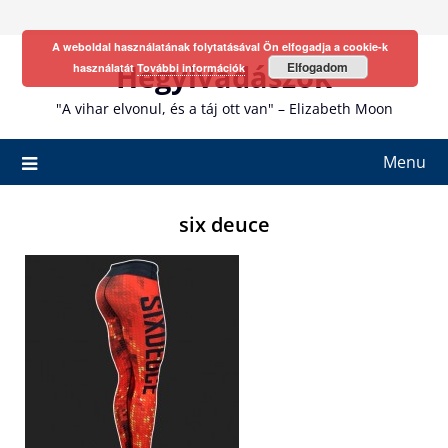
Skip
to
A weboldal használatának folytatásával Ön elfogadja a cookie-k
content
Hegyivadászok
Elfogadom
használatát
További információk
"A vihar elvonul, és a táj ott van" – Elizabeth Moon
Menu
six deuce