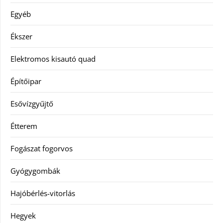
Egyéb
Ékszer
Elektromos kisautó quad
Építőipar
Esővízgyűjtő
Étterem
Fogászat fogorvos
Gyógygombák
Hajóbérlés-vitorlás
Hegyek