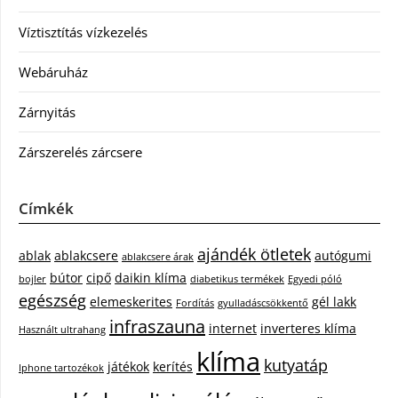
Víztisztítás vízkezelés
Webáruház
Zárnyitás
Zárszerelés zárcsere
Címkék
ajándék ötletek
ablak
ablakcsere
autógumi
ablakcsere árak
bútor
cipő
daikin klíma
bojler
diabetikus termékek
Egyedi póló
egészség
elemeskerites
gél lakk
Fordítás
gyulladáscsökkentő
infraszauna
internet
inverteres klíma
Használt ultrahang
klíma
kutyatáp
játékok
kerítés
Iphone tartozékok