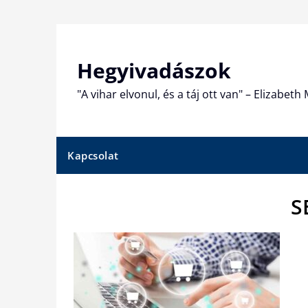
Skip
to
content
Hegyivadászok
"A vihar elvonul, és a táj ott van" – Elizabet
Kapcsolat
S