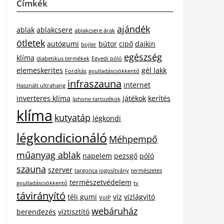
Címkék
ajándék
ablak
ablakcsere
ablakcsere árak
ötletek
autógumi
bútor
cipő
daikin
bojler
egészség
klíma
diabetikus termékek
Egyedi póló
elemeskerites
gél lakk
Fordítás
gyulladáscsökkentő
infraszauna
internet
Használt ultrahang
inverteres klíma
játékok
kerítés
Iphone tartozékok
klíma
kutyatáp
légkondi
légkondicionáló
Méhpempő
műanyag ablak
napelem
pezsgő
póló
szauna
szerver
targonca jogosítvány
természetes
természetvédelem
gyulladáscsökkentő
tv
távirányító
téli gumi
víz
vízlágyító
VoIP
webáruház
berendezés
víztisztító