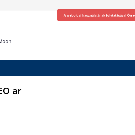
A weboldal használatának folytatásával Ön e
h Moon
EO ar