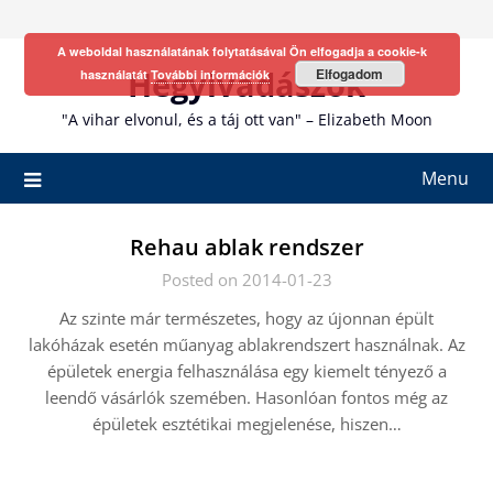
Skip
to
A weboldal használatának folytatásával Ön elfogadja a cookie-k
content
Hegyivadászok
Elfogadom
használatát
További információk
"A vihar elvonul, és a táj ott van" – Elizabeth Moon
Menu
Rehau ablak rendszer
Posted on 2014-01-23
Az szinte már természetes, hogy az újonnan épült
lakóházak esetén műanyag ablakrendszert használnak. Az
épületek energia felhasználása egy kiemelt tényező a
leendő vásárlók szemében. Hasonlóan fontos még az
épületek esztétikai megjelenése, hiszen…