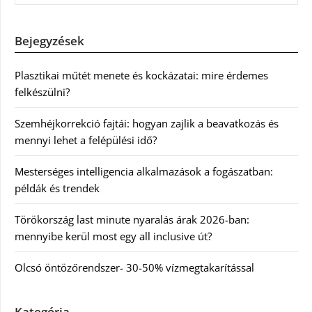
Bejegyzések
Plasztikai műtét menete és kockázatai: mire érdemes
felkészülni?
Szemhéjkorrekció fajtái: hogyan zajlik a beavatkozás és
mennyi lehet a felépülési idő?
Mesterséges intelligencia alkalmazások a fogászatban:
példák és trendek
Törökország last minute nyaralás árak 2026-ban:
mennyibe kerül most egy all inclusive út?
Olcsó öntözőrendszer- 30-50% vízmegtakarítással
Kategória