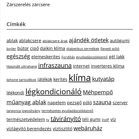
Zárszerelés zárcsere
Címkék
ajándék ötletek
ablak
ablakcsere
autógumi
ablakcsere árak
bútor
cipő
daikin klíma
bojler
diabetikus termékek
Egyedi póló
egészség
elemeskerites
gél lakk
Fordítás
gyulladáscsökkentő
infraszauna
internet
inverteres klíma
Használt ultrahang
klíma
kutyatáp
játékok
kerítés
Iphone tartozékok
légkondicionáló
Méhpempő
légkondi
műanyag ablak
szauna
napelem
pezsgő
póló
szerver
targonca jogosítvány
természetes gyulladáscsökkentő
távirányító
természetvédelem
téli gumi
víz
tv
VoIP
webáruház
vízlágyító berendezés
víztisztító