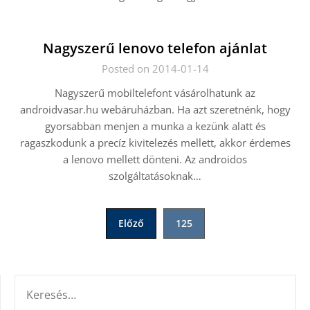
Nagyszerű lenovo telefon ajánlat
Posted on 2014-01-14
Nagyszerű mobiltelefont vásárolhatunk az
androidvasar.hu webáruházban. Ha azt szeretnénk, hogy
gyorsabban menjen a munka a kezünk alatt és
ragaszkodunk a precíz kivitelezés mellett, akkor érdemes
a lenovo mellett dönteni. Az androidos
szolgáltatásoknak…
Bejegyzések
Előző
125
lapozása
KERESÉS: