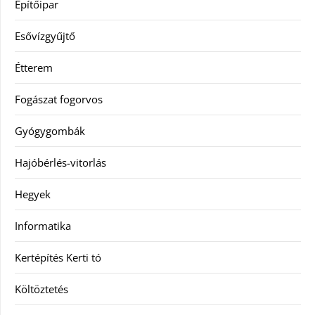
Építőipar
Esővízgyűjtő
Étterem
Fogászat fogorvos
Gyógygombák
Hajóbérlés-vitorlás
Hegyek
Informatika
Kertépítés Kerti tó
Költöztetés