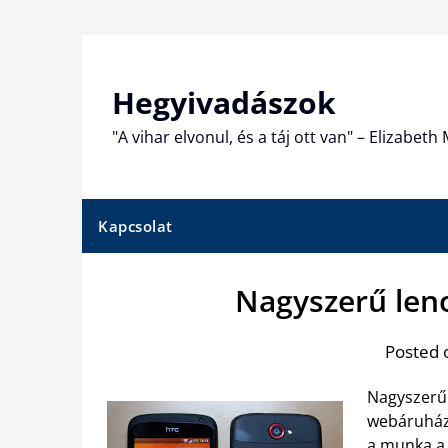
Skip
to
content
Hegyivadászok
"A vihar elvonul, és a táj ott van" – Elizabet
Kapcsolat
Nagyszerű leno
Posted 
Nagyszerű 
webáruház
a munka a 