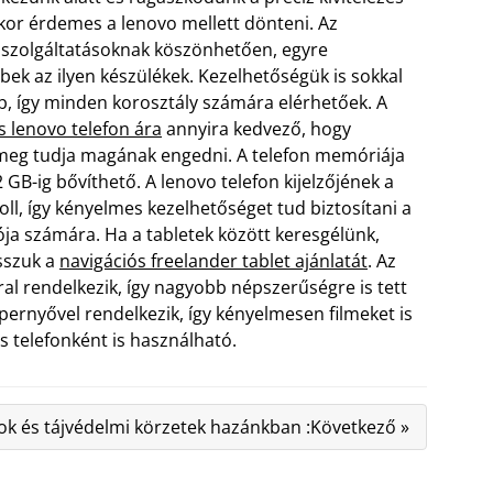
kkor érdemes a lenovo mellett dönteni. Az
szolgáltatásoknak köszönhetően, egyre
ek az ilyen készülékek. Kezelhetőségük is sokkal
, így minden korosztály számára elérhetőek. A
 lenovo telefon ára
annyira kedvező, hogy
meg tudja magának engedni. A telefon memóriája
 GB-ig bővíthető.
A lenovo telefon kijelzőjének a
oll, így kényelmes kezelhetőséget tud biztosítani a
ója számára. Ha a tabletek között keresgélünk,
sszuk a
navigációs freelander tablet ajánlatát
. Az
al rendelkezik, így nagyobb népszerűségre is tett
épernyővel rendelkezik, így kényelmesen filmeket is
s telefonként is használható.
k és tájvédelmi körzetek hazánkban :Következő »