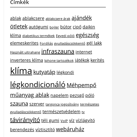
Címkék
ajándék
ablak
ablakcsere
ablakcsere árak
ötletek
autógumi
bútor
cipő
daikin
bojler
egészség
klíma
diabetikus termékek
Egyedi póló
elemeskerites
gél lakk
Fordítás
gyulladáscsökkentő
infraszauna
internet
Használt ultrahang
inverteres klíma
játékok
kerítés
Iphone tartozékok
klíma
kutyatáp
légkondi
légkondicionáló
Méhpempő
műanyag ablak
napelem
pezsgő
póló
szauna
szerver
targonca jogosítvány
természetes
természetvédelem
gyulladáscsökkentő
tv
távirányító
téli gumi
víz
vízlágyító
VoIP
webáruház
berendezés
víztisztító