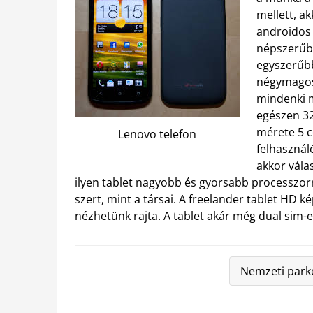
mellett, a
androidos 
népszerűbb
egyszerűbb
négymagos
mindenki 
egészen 32
mérete 5 c
Lenovo telefon
felhasznál
akkor vála
ilyen tablet nagyobb és gyorsabb processzorr
szert, mint a társai. A freelander tablet HD k
nézhetünk rajta. A tablet akár még dual sim-e
Nemzeti parko