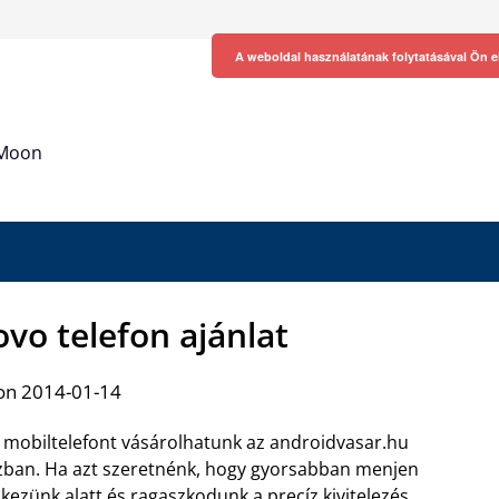
A weboldal használatának folytatásával Ön e
h Moon
vo telefon ajánlat
on 2014-01-14
mobiltelefont vásárolhatunk az androidvasar.hu
ban. Ha azt szeretnénk, hogy gyorsabban menjen
kezünk alatt és ragaszkodunk a precíz kivitelezés