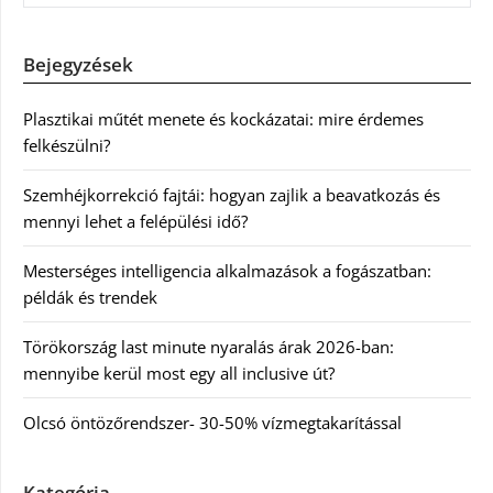
Bejegyzések
Plasztikai műtét menete és kockázatai: mire érdemes
felkészülni?
Szemhéjkorrekció fajtái: hogyan zajlik a beavatkozás és
mennyi lehet a felépülési idő?
Mesterséges intelligencia alkalmazások a fogászatban:
példák és trendek
Törökország last minute nyaralás árak 2026-ban:
mennyibe kerül most egy all inclusive út?
Olcsó öntözőrendszer- 30-50% vízmegtakarítással
Kategória