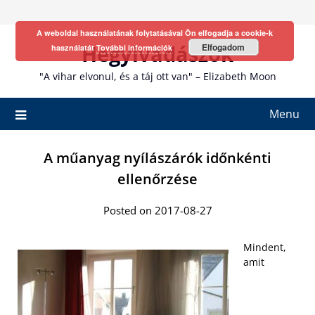
Skip
to
A weboldal használatának folytatásával Ön elfogadja a cookie-k
content
Hegyivadászok
Elfogadom
használatát
További információk
"A vihar elvonul, és a táj ott van" – Elizabeth Moon
Menu
A műanyag nyílászárók időnkénti
ellenőrzése
Posted on 2017-08-27
Mindent,
amit