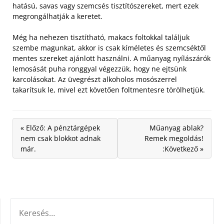
hatású, savas vagy szemcsés tisztítószereket, mert ezek
megrongálhatják a keretet.
Még ha nehezen tisztítható, makacs foltokkal találjuk
szembe magunkat, akkor is csak kíméletes és szemcséktől
mentes szereket ajánlott használni. A műanyag nyílászárók
lemosását puha ronggyal végezzük, hogy ne ejtsünk
karcolásokat. Az üvegrészt alkoholos mosószerrel
takarítsuk le, mivel ezt követően foltmentesre törölhetjük.
« Előző: A pénztárgépek
Műanyag ablak?
nem csak blokkot adnak
Remek megoldás!
már.
:Következő »
KERESÉS: