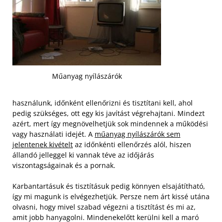
Műanyag nyílászárók
használunk, időnként ellenőrizni és tisztítani kell, ahol
pedig szükséges, ott egy kis javítást végrehajtani. Mindezt
azért, mert így megnövelhetjük sok mindennek a működési
vagy használati idejét. A
műanyag nyílászárók sem
jelentenek kivételt
az időnkénti ellenőrzés alól, hiszen
állandó jelleggel ki vannak téve az időjárás
viszontagságainak és a pornak.
Karbantartásuk és tisztításuk pedig könnyen elsajátítható,
így mi magunk is elvégezhetjük. Persze nem árt kissé utána
olvasni, hogy mivel szabad végezni a tisztítást és mi az,
amit jobb hanyagolni. Mindenekelőtt kerülni kell a maró