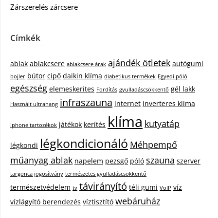
Zárszerelés zárcsere
Címkék
ajándék ötletek
ablak
ablakcsere
autógumi
ablakcsere árak
bútor
cipő
daikin klíma
bojler
diabetikus termékek
Egyedi póló
egészség
elemeskerites
gél lakk
Fordítás
gyulladáscsökkentő
infraszauna
internet
inverteres klíma
Használt ultrahang
klíma
kutyatáp
játékok
kerítés
Iphone tartozékok
légkondicionáló
Méhpempő
légkondi
műanyag ablak
szauna
napelem
pezsgő
póló
szerver
targonca jogosítvány
természetes gyulladáscsökkentő
távirányító
természetvédelem
téli gumi
víz
tv
VoIP
webáruház
vízlágyító berendezés
víztisztító