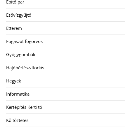
Építőipar
Esővízgyűjtő
Étterem
Fogászat fogorvos
Gyógygombák
Hajóbérlés-vitorlás
Hegyek
Informatika
Kertépítés Kerti tó
Költöztetés