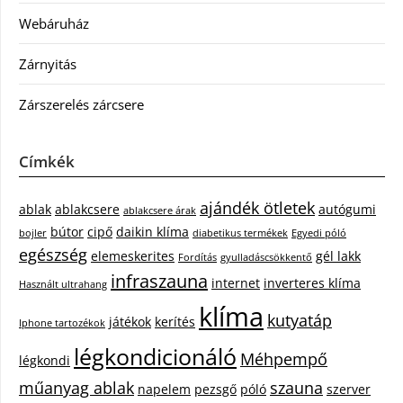
Webáruház
Zárnyitás
Zárszerelés zárcsere
Címkék
ajándék ötletek
ablak
ablakcsere
autógumi
ablakcsere árak
bútor
cipő
daikin klíma
bojler
diabetikus termékek
Egyedi póló
egészség
elemeskerites
gél lakk
Fordítás
gyulladáscsökkentő
infraszauna
internet
inverteres klíma
Használt ultrahang
klíma
kutyatáp
játékok
kerítés
Iphone tartozékok
légkondicionáló
Méhpempő
légkondi
műanyag ablak
szauna
napelem
pezsgő
póló
szerver