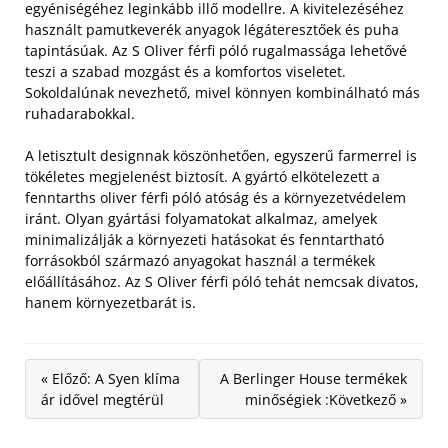
egyéniségéhez leginkább illő modellre. A kivitelezéséhez
használt pamutkeverék anyagok légáteresztőek és puha
tapintásúak.
Az S Oliver férfi póló rugalmassága lehetővé
teszi a szabad mozgást és a komfortos viseletet.
Sokoldalúnak nevezhető, mivel könnyen kombinálható más
ruhadarabokkal.
A letisztult designnak köszönhetően, egyszerű farmerrel is
tökéletes megjelenést biztosít. A gyártó elkötelezett a
fenntarths oliver férfi póló atóság és a környezetvédelem
iránt. Olyan gyártási folyamatokat alkalmaz, amelyek
minimalizálják a környezeti hatásokat és fenntartható
forrásokból származó anyagokat használ a termékek
előállításához. Az S Oliver férfi póló tehát nemcsak divatos,
hanem környezetbarát is.
« Előző: A Syen klíma
A Berlinger House termékek
ár idővel megtérül
minőségiek :Következő »