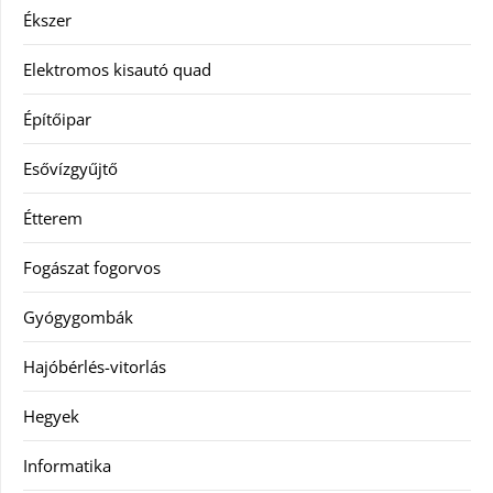
Ékszer
Elektromos kisautó quad
Építőipar
Esővízgyűjtő
Étterem
Fogászat fogorvos
Gyógygombák
Hajóbérlés-vitorlás
Hegyek
Informatika