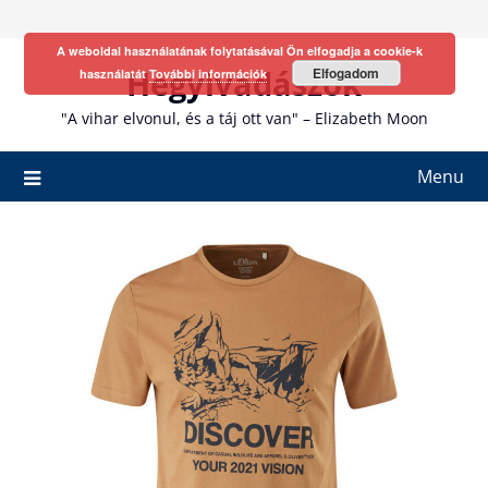
Skip
to
A weboldal használatának folytatásával Ön elfogadja a cookie-k
content
Hegyivadászok
Elfogadom
használatát
További információk
"A vihar elvonul, és a táj ott van" – Elizabeth Moon
Menu