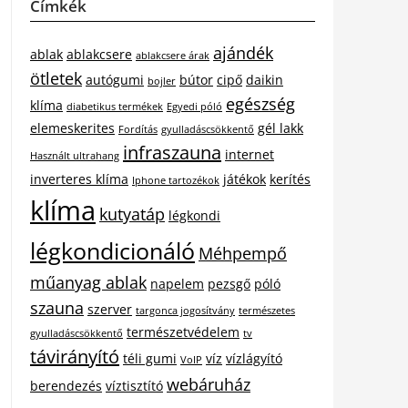
Címkék
ajándék
ablak
ablakcsere
ablakcsere árak
ötletek
autógumi
bútor
cipő
daikin
bojler
egészség
klíma
diabetikus termékek
Egyedi póló
elemeskerites
gél lakk
Fordítás
gyulladáscsökkentő
infraszauna
internet
Használt ultrahang
inverteres klíma
játékok
kerítés
Iphone tartozékok
klíma
kutyatáp
légkondi
légkondicionáló
Méhpempő
műanyag ablak
napelem
pezsgő
póló
szauna
szerver
targonca jogosítvány
természetes
természetvédelem
gyulladáscsökkentő
tv
távirányító
téli gumi
víz
vízlágyító
VoIP
webáruház
berendezés
víztisztító