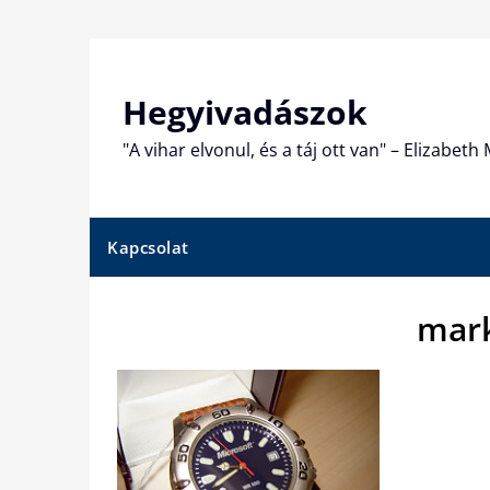
Skip
to
content
Hegyivadászok
"A vihar elvonul, és a táj ott van" – Elizabet
Kapcsolat
mark