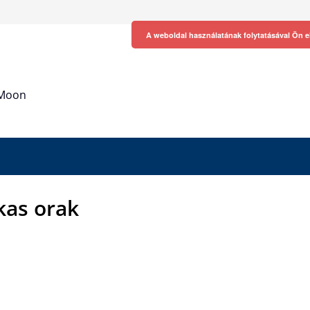
A weboldal használatának folytatásával Ön e
h Moon
as orak