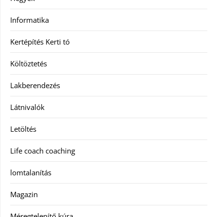
Informatika
Kertépítés Kerti tó
Költöztetés
Lakberendezés
Látnivalók
Letöltés
Life coach coaching
lomtalanítás
Magazin
Méregtelenítő kúra