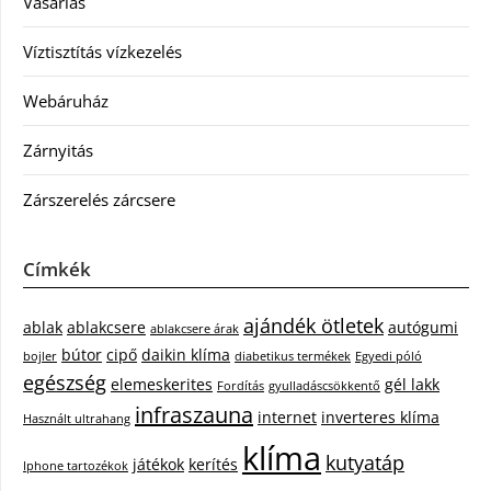
Vásárlás
Víztisztítás vízkezelés
Webáruház
Zárnyitás
Zárszerelés zárcsere
Címkék
ajándék ötletek
ablak
ablakcsere
autógumi
ablakcsere árak
bútor
cipő
daikin klíma
bojler
diabetikus termékek
Egyedi póló
egészség
elemeskerites
gél lakk
Fordítás
gyulladáscsökkentő
infraszauna
internet
inverteres klíma
Használt ultrahang
klíma
kutyatáp
játékok
kerítés
Iphone tartozékok