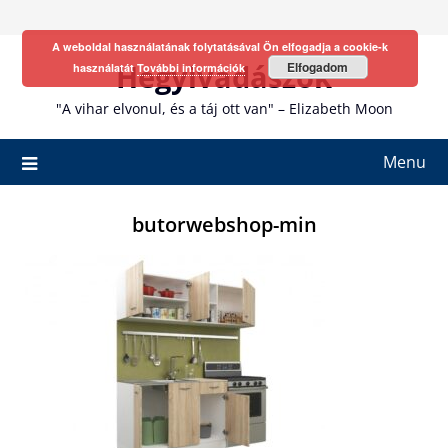
Skip
to
A weboldal használatának folytatásával Ön elfogadja a cookie-k
content
Hegyivadászok
Elfogadom
használatát
További információk
"A vihar elvonul, és a táj ott van" – Elizabeth Moon
Menu
butorwebshop-min