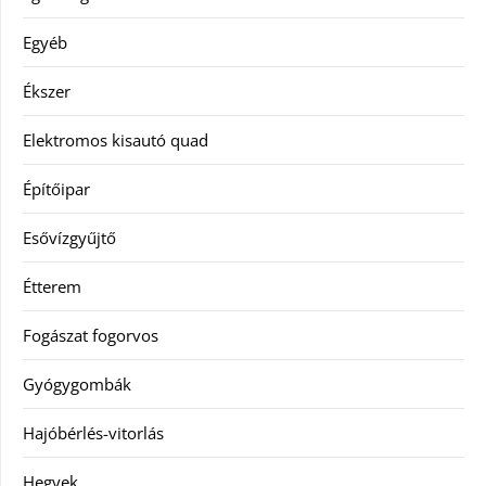
Egyéb
Ékszer
Elektromos kisautó quad
Építőipar
Esővízgyűjtő
Étterem
Fogászat fogorvos
Gyógygombák
Hajóbérlés-vitorlás
Hegyek