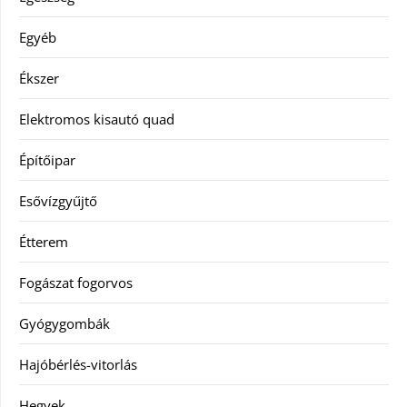
Egyéb
Ékszer
Elektromos kisautó quad
Építőipar
Esővízgyűjtő
Étterem
Fogászat fogorvos
Gyógygombák
Hajóbérlés-vitorlás
Hegyek