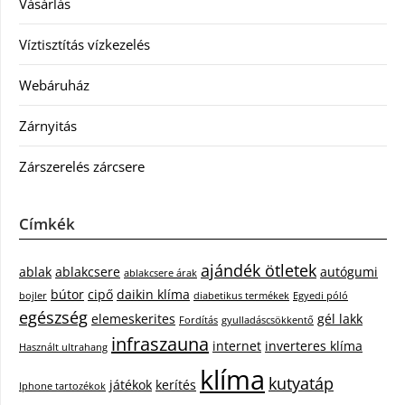
Vásárlás
Víztisztítás vízkezelés
Webáruház
Zárnyitás
Zárszerelés zárcsere
Címkék
ajándék ötletek
ablak
ablakcsere
autógumi
ablakcsere árak
bútor
cipő
daikin klíma
bojler
diabetikus termékek
Egyedi póló
egészség
elemeskerites
gél lakk
Fordítás
gyulladáscsökkentő
infraszauna
internet
inverteres klíma
Használt ultrahang
klíma
kutyatáp
játékok
kerítés
Iphone tartozékok