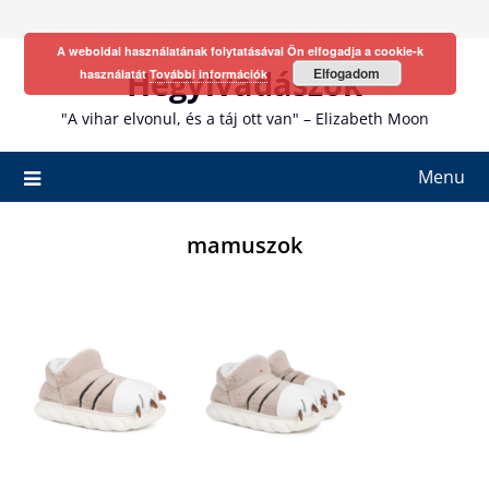
Skip
to
A weboldal használatának folytatásával Ön elfogadja a cookie-k
content
Hegyivadászok
Elfogadom
használatát
További információk
"A vihar elvonul, és a táj ott van" – Elizabeth Moon
Menu
mamuszok