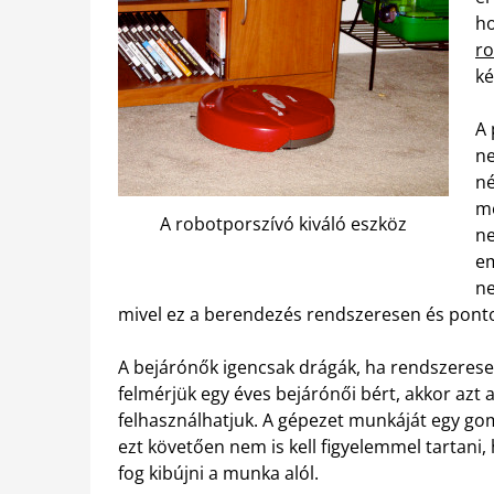
ho
ro
ké
A 
ne
né
me
A robotporszívó kiváló eszköz
ne
em
ne
mivel ez a berendezés rendszeresen és ponto
A bejárónők igencsak drágák, ha rendszeresen
felmérjük egy éves bejárónői bért, akkor azt
felhasználhatjuk. A gépezet munkáját egy gom
ezt követően nem is kell figyelemmel tartani
fog kibújni a munka alól.