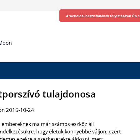
A weboldal használatának folytatásával Ön e
h Moon
tporszívó tulajdonosa
on 2015-10-24
 embereknek ma már számos eszköz áll
ndelkezésükre, hogy életük könnyebbé váljon, ezért
demes ezekre a szerkezetekre áldozni, mert