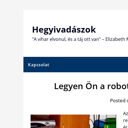
Skip
to
content
Hegyivadászok
"A vihar elvonul, és a táj ott van" – Elizabet
Kapcsolat
Legyen Ön a robo
Posted 
Az
re
ér