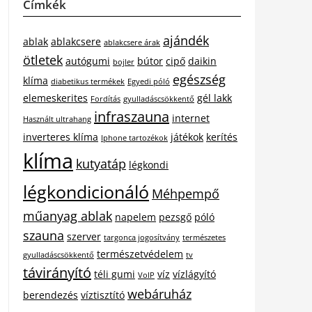
Címkék
ajándék
ablak
ablakcsere
ablakcsere árak
ötletek
autógumi
bútor
cipő
daikin
bojler
egészség
klíma
diabetikus termékek
Egyedi póló
elemeskerites
gél lakk
Fordítás
gyulladáscsökkentő
infraszauna
internet
Használt ultrahang
inverteres klíma
játékok
kerítés
Iphone tartozékok
klíma
kutyatáp
légkondi
légkondicionáló
Méhpempő
műanyag ablak
napelem
pezsgő
póló
szauna
szerver
targonca jogosítvány
természetes
természetvédelem
gyulladáscsökkentő
tv
távirányító
téli gumi
víz
vízlágyító
VoIP
webáruház
berendezés
víztisztító