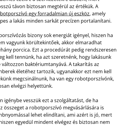
sszú távon biztosan megtérül az értékük. A
botporszívó egy forradalmian új eszköz
, amely
pes a lakás minden sarkát precízen portalanítani.
porszívózás bizony sok energiát igényel, hiszen ha
m vagyunk körültekintőek, akkor elmaradhat
hány porcica. Ezt a procedúrát pedig rendszeresen
g kell tennünk, ha azt szeretnénk, hogy lakásunk
 változzon baktériumtanyává. A takarítás az
berek életéhez tartozik, ugyanakkor ezt nem kell
künk megcsinálnunk, ha van egy robotporszívónk,
san elvégzi helyettünk.
 igénybe vesszük ezt a szolgáltatást, de ha
 az összeget a robotporszívó megvásárlására is
bnyomással lehet elindítani, ami azért is jó, mert
, hiszen egyedül mindent elvégez és biztosan nem