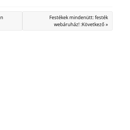
rn
Festékek mindenütt: festék
webáruház! :Következő »