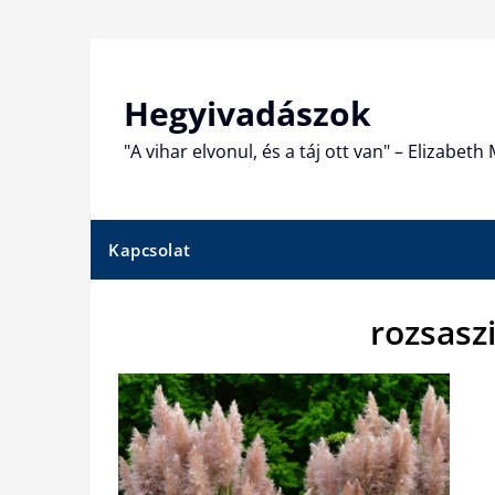
Skip
to
content
Hegyivadászok
"A vihar elvonul, és a táj ott van" – Elizabet
Kapcsolat
rozsasz