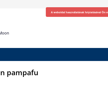
A weboldal használatának folytatásával Ön e
h Moon
in pampafu