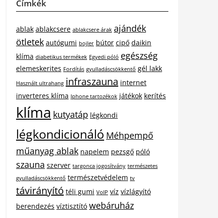
Címkék
ajándék
ablak
ablakcsere
ablakcsere árak
ötletek
autógumi
bútor
cipő
daikin
bojler
egészség
klíma
diabetikus termékek
Egyedi póló
elemeskerites
gél lakk
Fordítás
gyulladáscsökkentő
infraszauna
internet
Használt ultrahang
inverteres klíma
játékok
kerítés
Iphone tartozékok
klíma
kutyatáp
légkondi
légkondicionáló
Méhpempő
műanyag ablak
napelem
pezsgő
póló
szauna
szerver
targonca jogosítvány
természetes
természetvédelem
gyulladáscsökkentő
tv
távirányító
téli gumi
víz
vízlágyító
VoIP
webáruház
berendezés
víztisztító