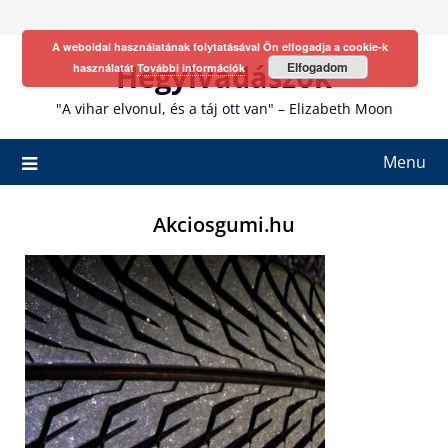
Skip
to
A weboldal használatának folytatásával Ön elfogadja a cookie-k
content
Hegyivadászok
Elfogadom
használatát
További információk
"A vihar elvonul, és a táj ott van" – Elizabeth Moon
Menu
Akciosgumi.hu