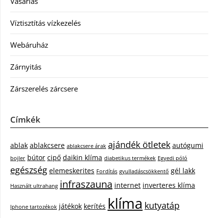
Vásárlás
Víztisztítás vízkezelés
Webáruház
Zárnyitás
Zárszerelés zárcsere
Címkék
ajándék ötletek
ablak
ablakcsere
autógumi
ablakcsere árak
bútor
cipő
daikin klíma
bojler
diabetikus termékek
Egyedi póló
egészség
elemeskerites
gél lakk
Fordítás
gyulladáscsökkentő
infraszauna
internet
inverteres klíma
Használt ultrahang
klíma
kutyatáp
játékok
kerítés
Iphone tartozékok