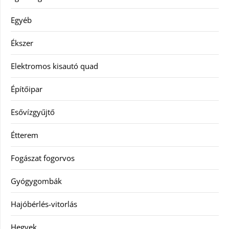
Egyéb
Ékszer
Elektromos kisautó quad
Építőipar
Esővízgyűjtő
Étterem
Fogászat fogorvos
Gyógygombák
Hajóbérlés-vitorlás
Hegyek