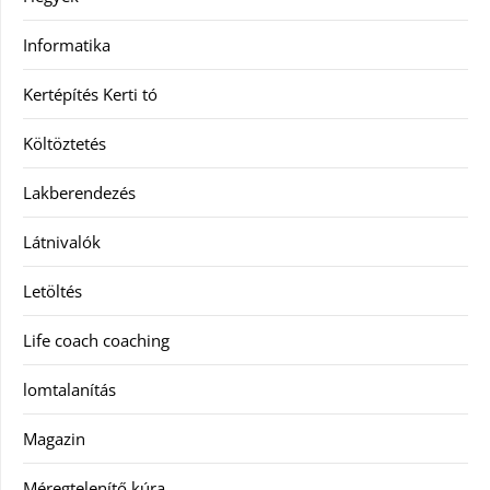
Informatika
Kertépítés Kerti tó
Költöztetés
Lakberendezés
Látnivalók
Letöltés
Life coach coaching
lomtalanítás
Magazin
Méregtelenítő kúra