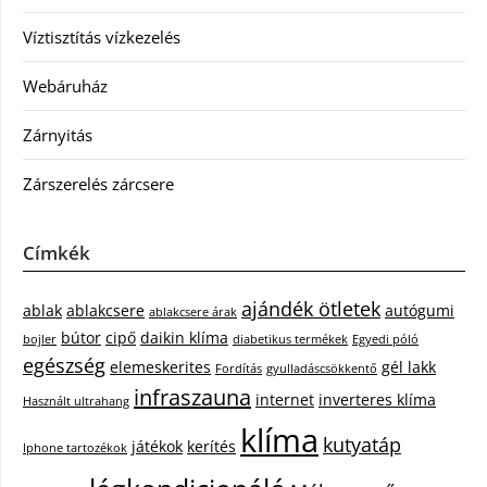
Víztisztítás vízkezelés
Webáruház
Zárnyitás
Zárszerelés zárcsere
Címkék
ajándék ötletek
ablak
ablakcsere
autógumi
ablakcsere árak
bútor
cipő
daikin klíma
bojler
diabetikus termékek
Egyedi póló
egészség
elemeskerites
gél lakk
Fordítás
gyulladáscsökkentő
infraszauna
internet
inverteres klíma
Használt ultrahang
klíma
kutyatáp
játékok
kerítés
Iphone tartozékok