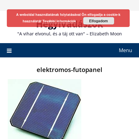
Skip
to
A weboldal használatának folytatásával Ön elfogadja a cookie-k
content
Hegyivadászok
Elfogadom
használatát
További információk
"A vihar elvonul, és a táj ott van" – Elizabeth Moon
Menu
elektromos-futopanel