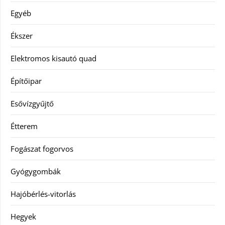
Egyéb
Ékszer
Elektromos kisautó quad
Építőipar
Esővízgyűjtő
Étterem
Fogászat fogorvos
Gyógygombák
Hajóbérlés-vitorlás
Hegyek