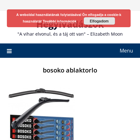
Skip
to
A weboldal használatának folytatásával Ön elfogadja a cookie-k
content
Hegyivadászok
Elfogadom
használatát
További információk
"A vihar elvonul, és a táj ott van" – Elizabeth Moon
Menu
bosoko ablaktorlo