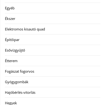
Egyéb
Ékszer
Elektromos kisautó quad
Építőipar
Esővízgyűjtő
Étterem
Fogászat fogorvos
Gyógygombák
Hajóbérlés-vitorlás
Hegyek