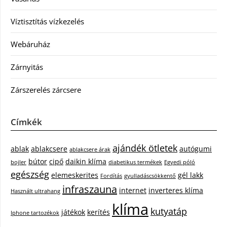
Víztisztítás vízkezelés
Webáruház
Zárnyitás
Zárszerelés zárcsere
Címkék
ajándék ötletek
ablak
ablakcsere
autógumi
ablakcsere árak
bútor
cipő
daikin klíma
bojler
diabetikus termékek
Egyedi póló
egészség
elemeskerites
gél lakk
Fordítás
gyulladáscsökkentő
infraszauna
internet
inverteres klíma
Használt ultrahang
klíma
kutyatáp
játékok
kerítés
Iphone tartozékok