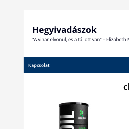
Skip
to
content
Hegyivadászok
"A vihar elvonul, és a táj ott van" – Elizabet
Kapcsolat
c