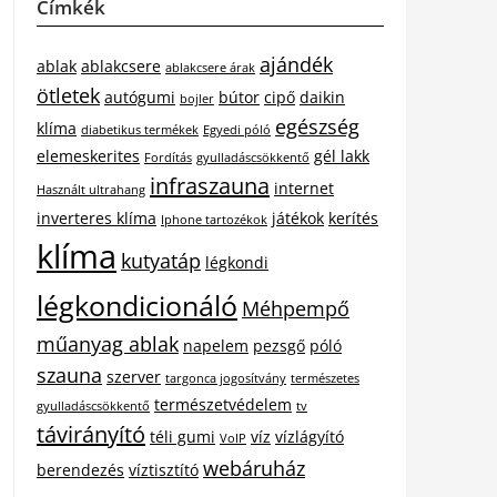
Címkék
ajándék
ablak
ablakcsere
ablakcsere árak
ötletek
autógumi
bútor
cipő
daikin
bojler
egészség
klíma
diabetikus termékek
Egyedi póló
elemeskerites
gél lakk
Fordítás
gyulladáscsökkentő
infraszauna
internet
Használt ultrahang
inverteres klíma
játékok
kerítés
Iphone tartozékok
klíma
kutyatáp
légkondi
légkondicionáló
Méhpempő
műanyag ablak
napelem
pezsgő
póló
szauna
szerver
targonca jogosítvány
természetes
természetvédelem
gyulladáscsökkentő
tv
távirányító
téli gumi
víz
vízlágyító
VoIP
webáruház
berendezés
víztisztító