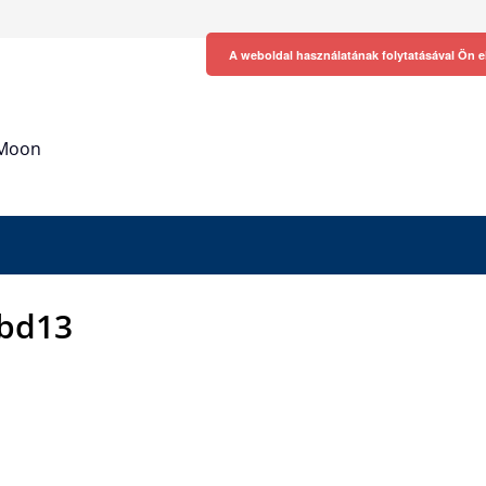
A weboldal használatának folytatásával Ön e
h Moon
bd13