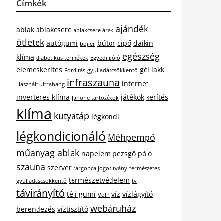
Címkék
ajándék
ablak
ablakcsere
ablakcsere árak
ötletek
autógumi
bútor
cipő
daikin
bojler
egészség
klíma
diabetikus termékek
Egyedi póló
elemeskerites
gél lakk
Fordítás
gyulladáscsökkentő
infraszauna
internet
Használt ultrahang
inverteres klíma
játékok
kerítés
Iphone tartozékok
klíma
kutyatáp
légkondi
légkondicionáló
Méhpempő
műanyag ablak
napelem
pezsgő
póló
szauna
szerver
targonca jogosítvány
természetes
természetvédelem
gyulladáscsökkentő
tv
távirányító
téli gumi
víz
vízlágyító
VoIP
webáruház
berendezés
víztisztító