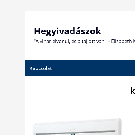
Skip
to
content
Hegyivadászok
"A vihar elvonul, és a táj ott van" – Elizabet
Kapcsolat
k