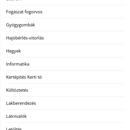
Fogászat fogorvos
Gyógygombák
Hajóbérlés-vitorlás
Hegyek
Informatika
Kertépítés Kerti tó
Költöztetés
Lakberendezés
Látnivalók
Letöltés