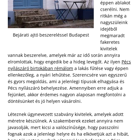
éppen ablakot
cserélni. Nem
ritkán még a
nagyszüleink
idejéből
Bejárati ajtó beszereléssel Budapest
megmaradt
fakeretes
kivitelek
vannak beszerelve, amelyek már az idő során annyira
elromlottak, hogy engedik be a hideg levegőt. Az ilyen
Pécs
nyílászáró birtokában rémálom
a lakás fűtése vagy éppen
ellenkezőleg, a nyári lehűtése. Szerencsére van egyszerű
és gyors megoldás, ami a jelenlegi típusok elhagyása és
Pécs nyílászáró behelyezése. Amennyiben erre adjuk a
fejünket, akkor érdemes nagyon alaposan megfontolni a
döntésünket és jó helyen vásárolni.
Léteznek úgynevezett szabvány kivitelek, amelyek adott
méretre készülnek. A szakemberek ezeket annyira nem
javasolják, mert kicsi a valószínűsége, hogy passzolni
fognak azok a jelenlegi helyre és ha elkövetjük azt a hibát,