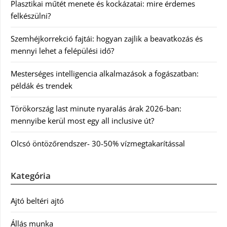
Plasztikai műtét menete és kockázatai: mire érdemes
felkészülni?
Szemhéjkorrekció fajtái: hogyan zajlik a beavatkozás és
mennyi lehet a felépülési idő?
Mesterséges intelligencia alkalmazások a fogászatban:
példák és trendek
Törökország last minute nyaralás árak 2026-ban:
mennyibe kerül most egy all inclusive út?
Olcsó öntözőrendszer- 30-50% vízmegtakarítással
Kategória
Ajtó beltéri ajtó
Állás munka