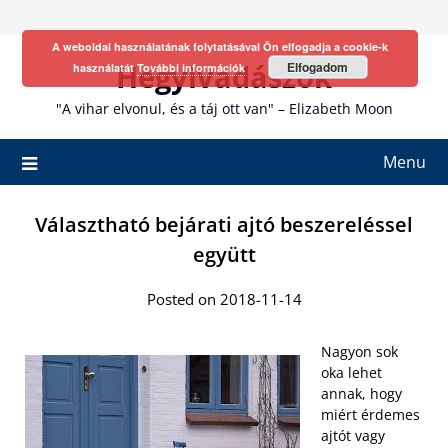
Skip
to
A weboldal használatának folytatásával Ön elfogadja a cookie-k
content
Hegyivadászok
Elfogadom
használatát
További információk
"A vihar elvonul, és a táj ott van" – Elizabeth Moon
Menu
Választható bejárati ajtó beszereléssel
együtt
Posted on 2018-11-14
Nagyon sok
oka lehet
annak, hogy
miért érdemes
ajtót vagy