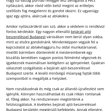
hogy túl vastag purhab réteggel lesz befogatva a Pécs
nyílászáró, akkor rövid időn belül megint az erőteljes
szellőzés fog megjelenni és gondot okozni. Ez ugyanúgy
igaz egy ajtóra, akárcsak az ablakokra.
Amikor nyílászárókról van szó, akkor a védelem is rendkívül
fontos kérdéskör. Egy nagyon ellenálló
bejárati ajtó
beszereléssel Budapest
városában nem kerül olyan sokba,
mint az elsőre gondolnánk. Mindenképpen vegyük fel a
kapcsolatot az ablakvilagguru.hu oldal munkatársaival,
mielőtt bármiben döntenénk! A mesteremberek egy
kiszállás keretében nagyon pontos felmérést végeznek és
igyekeznek maximálisan kielégíteni az igényeinket. Gyakran
választott szolgáltatás a bejárati ajtó beszereléssel
Budapest szerte. A kiváló minőségű műanyag fajták több
szempontból is megállják a helyüket.
Nem rozsdásodnak és még csak az állandó újrafestést sem
igénylik. Könnyen használhatóak és csak ritkán romlanak
el, főleg akkor, ha rendszeresen megtörténik a
felülvizsgálatuk. A kivételes bejárati ajtó beszereléssel
Budapest területén megtérülő befektetés. Annak ellenére,