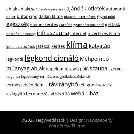
ajándék ötletek
ablak
ablakcsere
autógumi
ablakcsere árak
bútor
cipő
daikin klíma
bojler
diabetikus termékek
Egyedi póló
egészség
elemeskerites
gél lakk
Fordítás
gyulladáscsökkentő
infraszauna
internet
inverteres klíma
Használt ultrahang
klíma
kutyatáp
játékok
kerítés
Iphone tartozékok
légkondicionáló
Méhpempő
légkondi
műanyag ablak
szauna
napelem
pezsgő
póló
szerver
targonca jogosítvány
természetes gyulladáscsökkentő
távirányító
természetvédelem
téli gumi
víz
tv
VoIP
webáruház
vízlágyító berendezés
víztisztító
©2026 Hegyivadászok
| Design:
Newspaperly
WordPress Theme