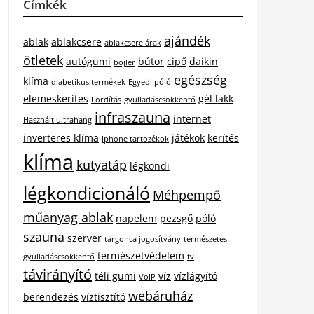
Címkék
ajándék
ablak
ablakcsere
ablakcsere árak
ötletek
autógumi
bútor
cipő
daikin
bojler
egészség
klíma
diabetikus termékek
Egyedi póló
elemeskerites
gél lakk
Fordítás
gyulladáscsökkentő
infraszauna
internet
Használt ultrahang
inverteres klíma
játékok
kerítés
Iphone tartozékok
klíma
kutyatáp
légkondi
légkondicionáló
Méhpempő
műanyag ablak
napelem
pezsgő
póló
szauna
szerver
targonca jogosítvány
természetes
természetvédelem
gyulladáscsökkentő
tv
távirányító
téli gumi
víz
vízlágyító
VoIP
webáruház
berendezés
víztisztító