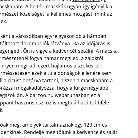
acskahám
. A beltéri macskák ugyanúgy igénylik a
rmészet közelségét, a kellemes mozgást, mint az
ek.
ként a városokban egyre gyakoribb a hámban
táltatott dorombolók látványa. Ha az időjárás is
gengedi, Ön is vigye a kedvencét sétálni! A macska,
rmészeténél fogva hamar megijed, a zajoktól
nnyen megriad, ezért hajlamos a szökésre.
rmészetesen ezek a tulajdonságok ellenére sem
ll a cicust bezárva tartani, hiszen a macskahám a
rázzal megakadályozza, hogy a fürge négylábú
gszökjön. A barzoo.hu webáruházban ez a
ppant hasznos eszköz is megtalálható többféle
k.
ak meg, amelyek tartalmaznak egy 120 cm-es
indenkinek. Rendelje meg tőlünk a kedvence és saját