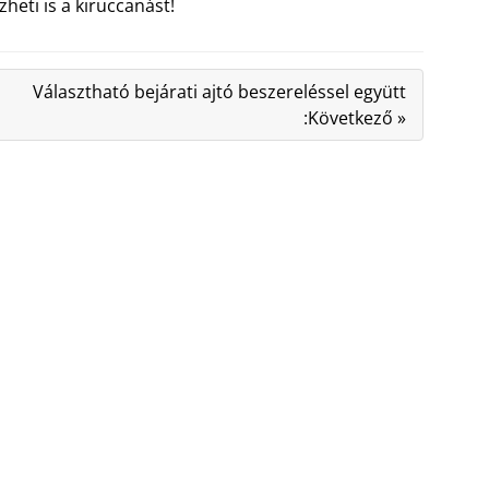
heti is a kiruccanást!
Választható bejárati ajtó beszereléssel együtt
:Következő »