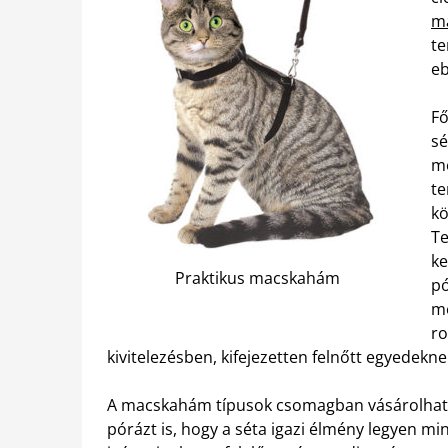
m
te
eb
Fő
sé
me
te
kö
Te
ke
Praktikus macskahám
pó
me
ro
kivitelezésben, kifejezetten felnőtt egyedekne
A macskahám típusok csomagban vásárolható
pórázt is, hogy a séta igazi élmény legyen m