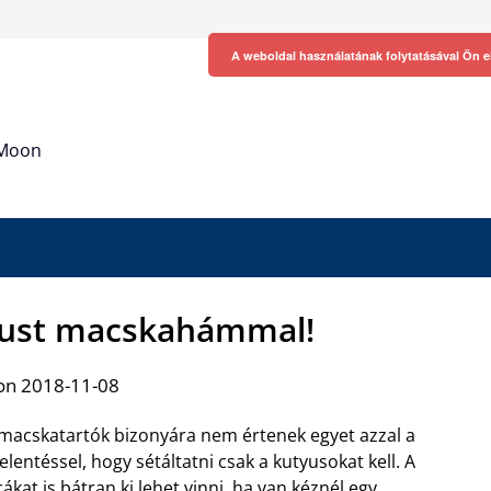
A weboldal használatának folytatásával Ön e
h Moon
icust macskahámmal!
on 2018-11-08
macskatartók bizonyára nem értenek egyet azzal a
jelentéssel, hogy sétáltatni csak a kutyusokat kell. A
cákat is bátran ki lehet vinni, ha
van kéznél egy