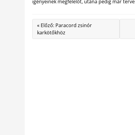
igényeinek megfelelőt, utána pedig már tervez
« Előző: Paracord zsinór
karkötőkhöz