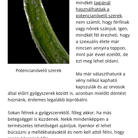
mindkét
tagjánál
használhatóak a
potencianövelő szerek
,
nem számít, hogy férfinak
vagy nőnek szánjuk. Igen,
mindkét fél érezheti, hogy
a szexuális élete már
nincsen annyira toppon,
mint pár évvel ezelőtt, de
ezt meg lehet oldani.
Potencianövelő szerek
Ma már választhatunk a
vény nélkül kapható
kapszulák és az orvosok
által előírt gyógyszerek között is, azonban mielőtt döntést
hoznánk, érdemes legalább kipróbálni.
Sokan félnek a gyógyszerektől, főleg akkor, ha más
betegséggel is küzdenek. Nekik mindenképpen a
természetes lehetőséget ajánljuk. Ilyenkor el lehet
búcsúzni a mellékhatásoktól és nem kell attól félni, hogy