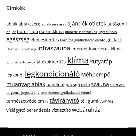
Címkék
ajándék ötletek
ablak
ablakcsere
autógumi
ablakcsere árak
bútor
cipő
daikin klíma
bojler
diabetikus termékek
Egyedi póló
egészség
elemeskerites
gél lakk
Fordítás
gyulladáscsökkentő
infraszauna
internet
inverteres klíma
Használt ultrahang
klíma
kutyatáp
játékok
kerítés
Iphone tartozékok
légkondicionáló
Méhpempő
légkondi
műanyag ablak
szauna
napelem
pezsgő
póló
szerver
targonca jogosítvány
természetes gyulladáscsökkentő
távirányító
természetvédelem
téli gumi
víz
tv
VoIP
webáruház
vízlágyító berendezés
víztisztító