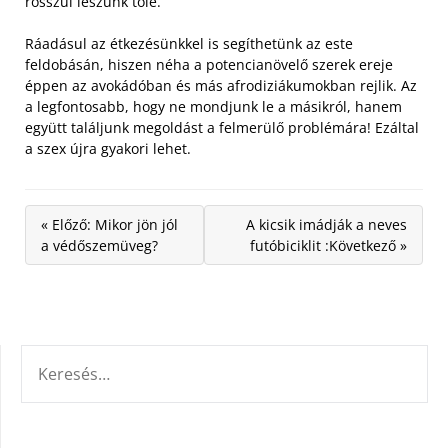
rosszul leszünk tőle.
Ráadásul az étkezésünkkel is segíthetünk az este
feldobásán, hiszen néha a potencianövelő szerek ereje
éppen az avokádóban és más afrodiziákumokban rejlik. Az
a legfontosabb, hogy ne mondjunk le a másikról, hanem
együtt találjunk megoldást a felmerülő problémára! Ezáltal
a szex újra gyakori lehet.
« Előző: Mikor jön jól
A kicsik imádják a neves
a védőszemüveg?
futóbiciklit :Következő »
KERESÉS: