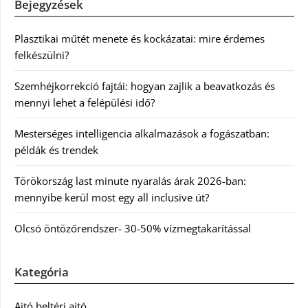
Bejegyzések
Plasztikai műtét menete és kockázatai: mire érdemes
felkészülni?
Szemhéjkorrekció fajtái: hogyan zajlik a beavatkozás és
mennyi lehet a felépülési idő?
Mesterséges intelligencia alkalmazások a fogászatban:
példák és trendek
Törökország last minute nyaralás árak 2026-ban:
mennyibe kerül most egy all inclusive út?
Olcsó öntözőrendszer- 30-50% vízmegtakarítással
Kategória
Ajtó beltéri ajtó