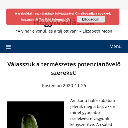
Skip
to
A weboldal használatának folytatásával Ön elfogadja a cookie-k
content
Hegyivadászok
Elfogadom
használatát
További információk
"A vihar elvonul, és a táj ott van" – Elizabeth Moon
Menu
Válasszuk a természetes potencianövelő
szereket!
Posted on 2020-11-25
Amikor a hálószobában
jelenik meg a baj, akkor
minél gyorsabb
cselekvésre vagyunk
kényszerítve. A család