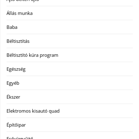
Állás munka
Baba
Béltisztítás
Béltisztító kúra program
Egészség
Egyéb
Ékszer
Elektromos kisautó quad
Építőipar
Esővízgyűjtő