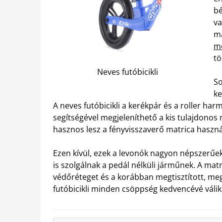
bé
va
má
m
tö
Neves futóbicikli
So
ke
A neves futóbicikli a kerékpár és a roller ha
segítségével megjeleníthető a kis tulajdonos n
hasznos lesz a fényvisszaverő matrica haszná
Ezen kívül, ezek a levonók nagyon népszerűe
is szolgálnak a pedál nélküli járműnek. A matr
védőréteget és a korábban megtisztított, megs
futóbicikli minden csöppség kedvencévé válik