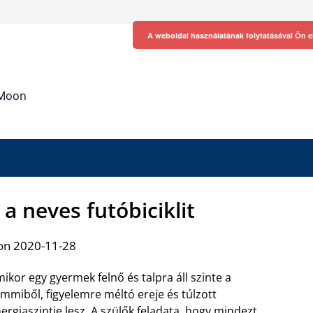
A weboldal használatának folytatásával Ön e
h Moon
 a neves futóbiciklit
on 2020-11-28
ikor egy gyermek felnő és talpra áll szinte a
mmiből, figyelemre méltó ereje és túlzott
ergiaszintje lesz. A szülők feladata, hogy mindezt