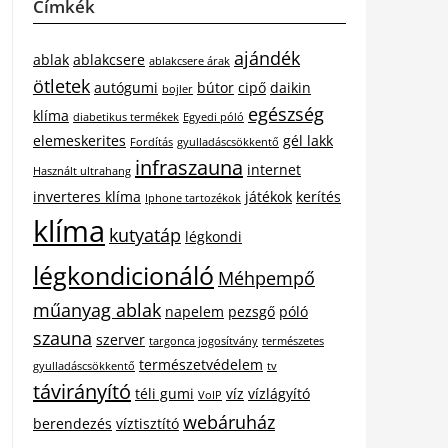
Címkék
ajándék
ablak
ablakcsere
ablakcsere árak
ötletek
autógumi
bútor
cipő
daikin
bojler
egészség
klíma
diabetikus termékek
Egyedi póló
elemeskerites
gél lakk
Fordítás
gyulladáscsökkentő
infraszauna
internet
Használt ultrahang
inverteres klíma
játékok
kerítés
Iphone tartozékok
klíma
kutyatáp
légkondi
légkondicionáló
Méhpempő
műanyag ablak
napelem
pezsgő
póló
szauna
szerver
targonca jogosítvány
természetes
természetvédelem
gyulladáscsökkentő
tv
távirányító
téli gumi
víz
vízlágyító
VoIP
webáruház
berendezés
víztisztító