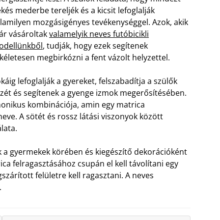
kés mederbe tereljék és a kicsit lefoglalják
lamilyen mozgásigényes tevékenységgel. Azok, akik
r vásároltak
valamelyik neves futóbicikli
odellünkből
, tudják, hogy ezek segítenek
kéletesen megbirkózni a fent vázolt helyzettel.
káig lefoglalják a gyereket, felszabadítja a szülők
zét és segítenek a gyenge izmok megerősítésében.
rmonikus kombinációja, amin egy matrica
eve. A sötét és rossz látási viszonyok között
lata.
k a gyermekek körében és kiegészítő dekorációként
ica felragasztásához csupán el kell távolítani egy
zárított felületre kell ragasztani. A neves
.