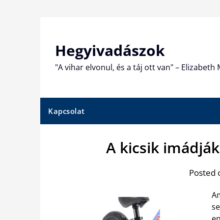
Skip
to
content
Hegyivadászok
"A vihar elvonul, és a táj ott van" – Elizabet
Kapcsolat
A kicsik imádják
Posted 
Am
se
en