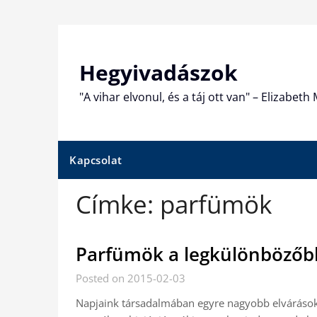
Skip
to
content
Hegyivadászok
"A vihar elvonul, és a táj ott van" – Elizabet
Kapcsolat
Címke:
parfümök
Parfümök a legkülönbözőb
Posted on 2015-02-03
Napjaink társadalmában egyre nagyobb elvárások