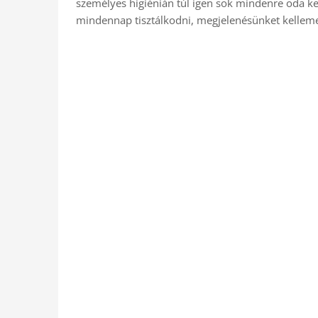
személyes higiénián túl igen sok mindenre oda kell
mindennap tisztálkodni, megjelenésünket kellem