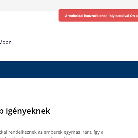
A weboldal használatának folytatásával Ön e
h Moon
b igényeknek
kal rendelkeznek az emberek egymás iránt, így a