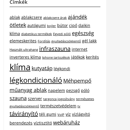
Címkék
ajándék
ablak
ablakcsere
ablakcsere árak
ötletek
autógumi
bútor
cipő
daikin
bojler
egészség
klíma
diabetikus termékek
Egyedi póló
elemeskerites
gél lakk
Fordítás
gyulladáscsökkentő
infraszauna
internet
Használt ultrahang
inverteres klíma
játékok
kerítés
Iphone tartozékok
klíma
kutyatáp
légkondi
légkondicionáló
Méhpempő
műanyag ablak
napelem
pezsgő
póló
szauna
szerver
targonca jogosítvány
természetes
természetvédelem
gyulladáscsökkentő
tv
távirányító
téli gumi
víz
vízlágyító
VoIP
webáruház
berendezés
víztisztító