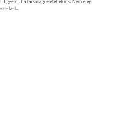
 figyelni, ha társasági életet élünk. Nem elég
essé kell…