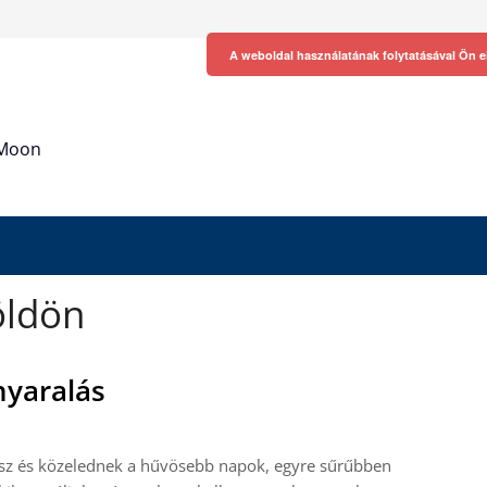
A weboldal használatának folytatásával Ön e
h Moon
öldön
nyaralás
 ősz és közelednek a hűvösebb napok, egyre sűrűbben