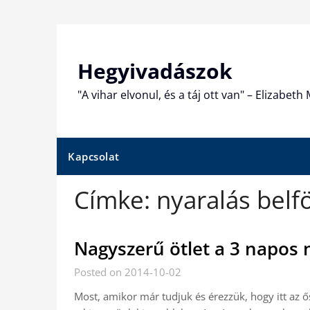
Skip
to
content
Hegyivadászok
"A vihar elvonul, és a táj ott van" – Elizabet
Kapcsolat
Címke:
nyaralás belf
Nagyszerű ötlet a 3 napos 
Posted on 2014-10-02
Most, amikor már tudjuk és érezzük, hogy itt az