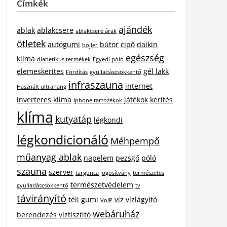
Címkék
ajándék
ablak
ablakcsere
ablakcsere árak
ötletek
autógumi
bútor
cipő
daikin
bojler
egészség
klíma
diabetikus termékek
Egyedi póló
elemeskerites
gél lakk
Fordítás
gyulladáscsökkentő
infraszauna
internet
Használt ultrahang
inverteres klíma
játékok
kerítés
Iphone tartozékok
klíma
kutyatáp
légkondi
légkondicionáló
Méhpempő
műanyag ablak
napelem
pezsgő
póló
szauna
szerver
targonca jogosítvány
természetes
természetvédelem
gyulladáscsökkentő
tv
távirányító
téli gumi
víz
vízlágyító
VoIP
webáruház
berendezés
víztisztító