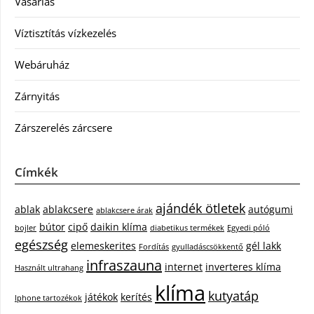
Vásárlás
Víztisztítás vízkezelés
Webáruház
Zárnyitás
Zárszerelés zárcsere
Címkék
ajándék ötletek
ablak
ablakcsere
autógumi
ablakcsere árak
bútor
cipő
daikin klíma
bojler
diabetikus termékek
Egyedi póló
egészség
elemeskerites
gél lakk
Fordítás
gyulladáscsökkentő
infraszauna
internet
inverteres klíma
Használt ultrahang
klíma
kutyatáp
játékok
kerítés
Iphone tartozékok