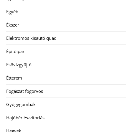
Egyéb
Ékszer
Elektromos kisautó quad
Építőipar
Esővízgyűjtő
Étterem
Fogászat fogorvos
Gyógygombák
Hajóbérlés-vitorlás
Hegyek