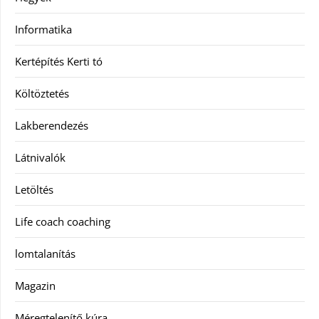
Informatika
Kertépítés Kerti tó
Költöztetés
Lakberendezés
Látnivalók
Letöltés
Life coach coaching
lomtalanítás
Magazin
Méregtelenítő kúra