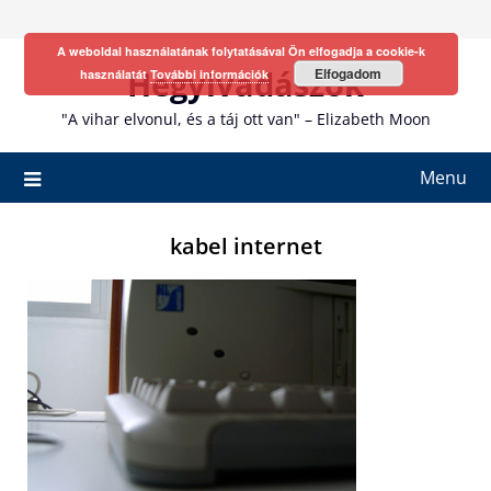
Skip
to
A weboldal használatának folytatásával Ön elfogadja a cookie-k
content
Hegyivadászok
Elfogadom
használatát
További információk
"A vihar elvonul, és a táj ott van" – Elizabeth Moon
Menu
kabel internet