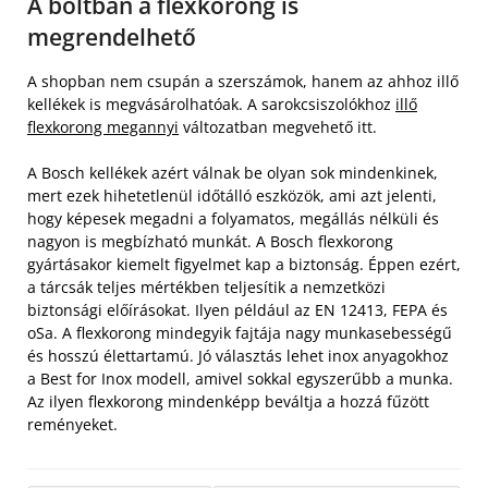
A boltban a flexkorong is
megrendelhető
A shopban nem csupán a szerszámok, hanem az ahhoz illő
kellékek is megvásárolhatóak. A sarokcsiszolókhoz
illő
flexkorong megannyi
változatban megvehető itt.
A Bosch kellékek azért válnak be olyan sok mindenkinek,
mert ezek hihetetlenül időtálló eszközök, ami azt jelenti,
hogy képesek megadni a folyamatos, megállás nélküli és
nagyon is megbízható munkát. A Bosch flexkorong
gyártásakor kiemelt figyelmet kap a biztonság. Éppen ezért,
a tárcsák teljes mértékben teljesítik a nemzetközi
biztonsági előírásokat. Ilyen például az EN 12413, FEPA és
oSa. A flexkorong mindegyik fajtája nagy munkasebességű
és hosszú élettartamú. Jó választás lehet inox anyagokhoz
a Best for Inox modell, amivel sokkal egyszerűbb a munka.
Az ilyen flexkorong mindenképp beváltja a hozzá fűzött
reményeket.