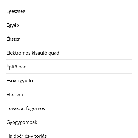
Egészség
Egyéb
Ékszer
Elektromos kisautó quad
Építőipar
Esővízgyűjtő
Étterem
Fogászat fogorvos
Gyógygombák
Hajóbérlés-vitorlás