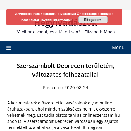
Skip
to
A weboldal használatának folytatásával Ön elfogadja a cookie-k
content
Hegyivadászok
Elfogadom
használatát
További információk
"A vihar elvonul, és a táj ott van" – Elizabeth Moon
Menu
Szerszámbolt Debrecen területén,
változatos felhozatallal
Posted on 2020-08-24
A kertmesterek előszeretettel vásárolnak olyan online
áruházakban, ahol minden szükséges holmit egyszerre
vehetnek meg. Ezt tudja biztosítani az onlineszerszam.hu
shop is. A
szerszámbolt Debrecen városában egy sajátos
termékfelhozatallal várja a vásárlókat. Itt nagyon