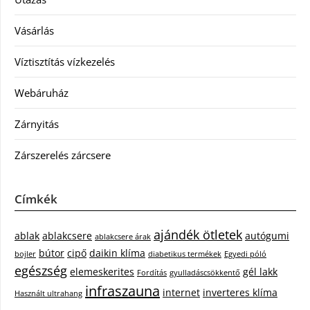
Vásárlás
Víztisztítás vízkezelés
Webáruház
Zárnyitás
Zárszerelés zárcsere
Címkék
ajándék ötletek
ablak
ablakcsere
autógumi
ablakcsere árak
bútor
cipő
daikin klíma
bojler
diabetikus termékek
Egyedi póló
egészség
elemeskerites
gél lakk
Fordítás
gyulladáscsökkentő
infraszauna
internet
inverteres klíma
Használt ultrahang