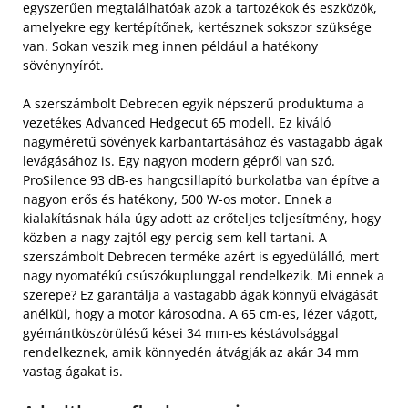
egyszerűen megtalálhatóak azok a tartozékok és eszközök,
amelyekre egy kertépítőnek, kertésznek sokszor szüksége
van. Sokan veszik meg innen például a hatékony
sövénynyírót.
A szerszámbolt Debrecen egyik népszerű produktuma a
vezetékes Advanced Hedgecut 65 modell. Ez kiváló
nagyméretű sövények karbantartásához és vastagabb ágak
levágásához is. Egy nagyon modern gépről van szó.
ProSilence 93 dB-es hangcsillapító burkolatba van építve a
nagyon erős és hatékony, 500 W-os motor. Ennek a
kialakításnak hála úgy adott az erőteljes teljesítmény, hogy
közben a nagy zajtól egy percig sem kell tartani. A
szerszámbolt Debrecen terméke azért is egyedülálló, mert
nagy nyomatékú csúszókuplunggal rendelkezik. Mi ennek a
szerepe? Ez garantálja a vastagabb ágak könnyű elvágását
anélkül, hogy a motor károsodna. A 65 cm-es, lézer vágott,
gyémántköszörülésű kései 34 mm-es késtávolsággal
rendelkeznek, amik könnyedén átvágják az akár 34 mm
vastag ágakat is.