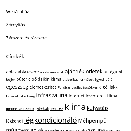
Webáruház
Zárnyitás
Zárszerelés zárcsere
Címkék
ajándék ötletek
ablak
ablakcsere
autógumi
ablakcsere árak
bútor
cipő
daikin klíma
bojler
diabetikus termékek
Egyedi póló
egészség
elemeskerites
gél lakk
Fordítás
gyulladáscsökkentő
infraszauna
internet
inverteres klíma
Használt ultrahang
klíma
kutyatáp
játékok
kerítés
Iphone tartozékok
légkondicionáló
Méhpempő
légkondi
műanyag ablak
szauna
napelem
pezsgő
póló
szerver