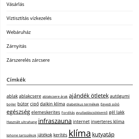
Vásárlás
Víztisztítás vízkezelés
Webáruház
Zárnyitás
Zárszerelés zárcsere
Címkék
ajándék ötletek
ablak
ablakcsere
autógumi
ablakcsere árak
bútor
cipő
daikin klíma
bojler
diabetikus termékek
Egyedi póló
egészség
elemeskerites
gél lakk
Fordítás
gyulladáscsökkentő
infraszauna
internet
inverteres klíma
Használt ultrahang
klíma
kutyatáp
játékok
kerítés
Iphone tartozékok