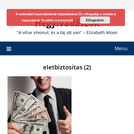
Skip
to
A weboldal használatának folytatásával Ön elfogadja a cookie-k
content
Hegyivadászok
Elfogadom
használatát
További információk
"A vihar elvonul, és a táj ott van" – Elizabeth Moon
Menu
eletbiztositas (2)