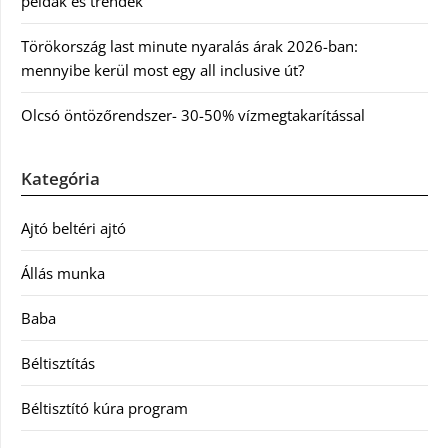
példák és trendek
Törökország last minute nyaralás árak 2026-ban:
mennyibe kerül most egy all inclusive út?
Olcsó öntözőrendszer- 30-50% vízmegtakarítással
Kategória
Ajtó beltéri ajtó
Állás munka
Baba
Béltisztítás
Béltisztító kúra program