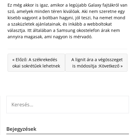
Ez még akkor is igaz, amikor a legújabb Galaxy fajtákról van
szó, amelyek minden téren kiválóak. Aki nem szeretne egy
kisebb vagyont a boltban hagyni, jól teszi, ha nemet mond
a szaküzletek ajánlatainak, és inkább a webboltokat
választja. Itt általában a Samsung okostelefon árak nem
annyira magasak, ami nagyon is mérvadó.
« Előző: A székrekedés
A lignit ára a végösszeget
okai sokrétűek lehetnek
is módosítja :Következő »
KERESÉS:
Bejegyzések