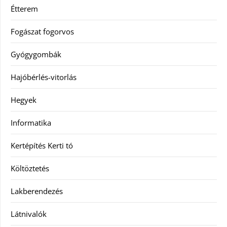
Étterem
Fogászat fogorvos
Gyógygombák
Hajóbérlés-vitorlás
Hegyek
Informatika
Kertépítés Kerti tó
Költöztetés
Lakberendezés
Látnivalók