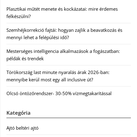
Plasztikai műtét menete és kockázatai: mire érdemes
felkészülni?
Szemhéjkorrekció fajtái: hogyan zajlik a beavatkozás és
mennyi lehet a felépülési idő?
Mesterséges intelligencia alkalmazások a fogászatban:
példák és trendek
Törökország last minute nyaralás árak 2026-ban:
mennyibe kerül most egy all inclusive út?
Olcsó öntözőrendszer- 30-50% vízmegtakarítással
Kategória
Ajtó beltéri ajtó