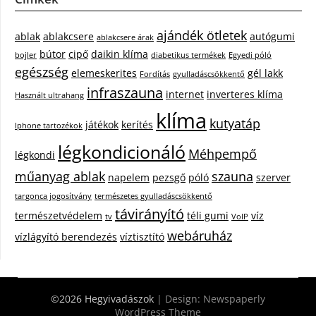
ajándék ötletek
ablak
ablakcsere
autógumi
ablakcsere árak
bútor
cipő
daikin klíma
bojler
diabetikus termékek
Egyedi póló
egészség
elemeskerites
gél lakk
Fordítás
gyulladáscsökkentő
infraszauna
internet
inverteres klíma
Használt ultrahang
klíma
kutyatáp
játékok
kerítés
Iphone tartozékok
légkondicionáló
Méhpempő
légkondi
műanyag ablak
szauna
napelem
pezsgő
póló
szerver
targonca jogosítvány
természetes gyulladáscsökkentő
távirányító
természetvédelem
téli gumi
víz
tv
VoIP
webáruház
vízlágyító berendezés
víztisztító
©2026 Hegyivadászok
| Design:
Newspaperly
WordPress Theme