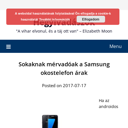
Skip
to
A weboldal használatának folytatásával Ön elfogadja a cookie-k
content
Hegyivadászok
Elfogadom
használatát
További információk
"A vihar elvonul, és a táj ott van" – Elizabeth Moon
Menu
Sokaknak mérvadóak a Samsung
okostelefon árak
Posted on 2017-07-17
Ha az
androidos