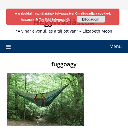
Skip
to
A weboldal használatának folytatásával Ön elfogadja a cookie-k
content
Hegyivadászok
Elfogadom
használatát
További információk
"A vihar elvonul, és a táj ott van" – Elizabeth Moon
Menu
fuggoagy