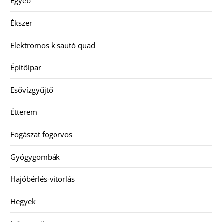
Egyéb
Ékszer
Elektromos kisautó quad
Építőipar
Esővízgyűjtő
Étterem
Fogászat fogorvos
Gyógygombák
Hajóbérlés-vitorlás
Hegyek