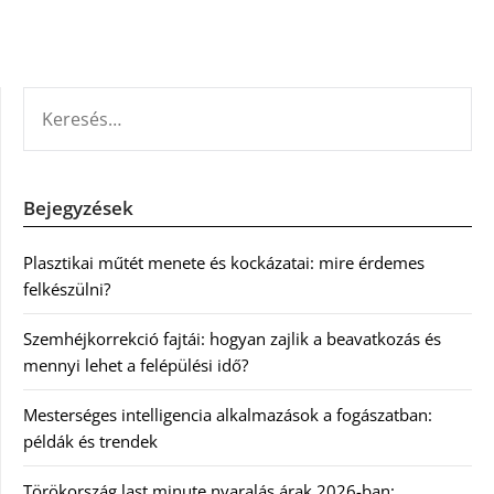
KERESÉS:
Bejegyzések
Plasztikai műtét menete és kockázatai: mire érdemes
felkészülni?
Szemhéjkorrekció fajtái: hogyan zajlik a beavatkozás és
mennyi lehet a felépülési idő?
Mesterséges intelligencia alkalmazások a fogászatban:
példák és trendek
Törökország last minute nyaralás árak 2026-ban: