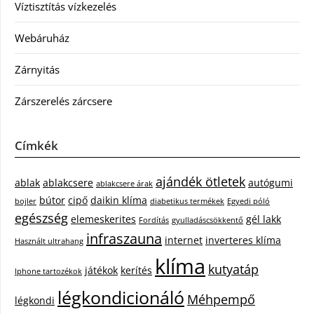
Víztisztítás vízkezelés
Webáruház
Zárnyitás
Zárszerelés zárcsere
Címkék
ajándék ötletek
ablak
ablakcsere
autógumi
ablakcsere árak
bútor
cipő
daikin klíma
bojler
diabetikus termékek
Egyedi póló
egészség
elemeskerites
gél lakk
Fordítás
gyulladáscsökkentő
infraszauna
internet
inverteres klíma
Használt ultrahang
klíma
kutyatáp
játékok
kerítés
Iphone tartozékok
légkondicionáló
Méhpempő
légkondi