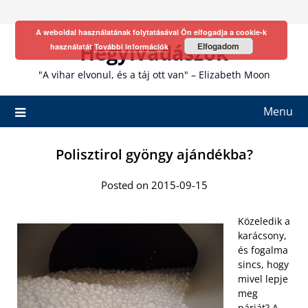
Skip
to
A weboldal használatának folytatásával Ön elfogadja a cookie-k
content
Hegyivadászok
Elfogadom
használatát
További információk
"A vihar elvonul, és a táj ott van" – Elizabeth Moon
Menu
Polisztirol gyöngy ajándékba?
Posted on 2015-09-15
Közeledik a
karácsony,
és fogalma
sincs, hogy
mivel lepje
meg
párját? A