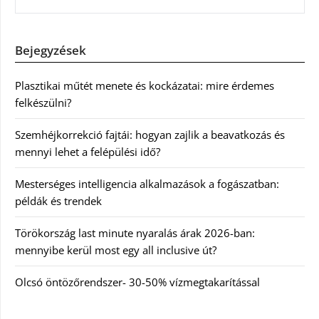
Bejegyzések
Plasztikai műtét menete és kockázatai: mire érdemes
felkészülni?
Szemhéjkorrekció fajtái: hogyan zajlik a beavatkozás és
mennyi lehet a felépülési idő?
Mesterséges intelligencia alkalmazások a fogászatban:
példák és trendek
Törökország last minute nyaralás árak 2026-ban:
mennyibe kerül most egy all inclusive út?
Olcsó öntözőrendszer- 30-50% vízmegtakarítással