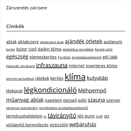
Zárszerelés zárcsere
Címkék
ajándék ötletek
ablak
ablakcsere
autógumi
ablakcsere árak
bútor
cipő
daikin klíma
bojler
diabetikus termékek
Egyedi póló
egészség
elemeskerites
gél lakk
Fordítás
gyulladáscsökkentő
infraszauna
internet
inverteres klíma
Használt ultrahang
klíma
kutyatáp
játékok
kerítés
Iphone tartozékok
légkondicionáló
Méhpempő
légkondi
műanyag ablak
szauna
napelem
pezsgő
póló
szerver
targonca jogosítvány
természetes gyulladáscsökkentő
távirányító
természetvédelem
téli gumi
víz
tv
VoIP
webáruház
vízlágyító berendezés
víztisztító