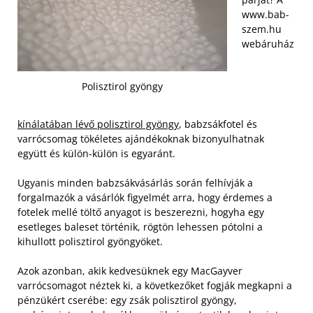
www.bab-
szem.hu
webáruház
Polisztirol gyöngy
kínálatában lévő polisztirol gyöngy
, babzsákfotel és
varrócsomag tökéletes ajándékoknak bizonyulhatnak
együtt és külön-külön is egyaránt.
Ugyanis minden babzsákvásárlás során felhívják a
forgalmazók a vásárlók figyelmét arra, hogy érdemes a
fotelek mellé töltő anyagot is beszerezni, hogyha egy
esetleges baleset történik, rögtön lehessen pótolni a
kihullott polisztirol gyöngyöket.
Azok azonban, akik kedvesüknek egy MacGayver
varrócsomagot néztek ki, a következőket fogják megkapni a
pénzükért cserébe: egy zsák polisztirol gyöngy,