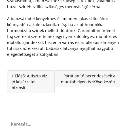
szabásminta, a babzsákhoz szükséges textilek, valamint a
huzat színéhez illő, szükséges mennyiségű cérna.
A babzsákfotel kényelmes és minden lakás stílusához
könnyedén alkalmazkodik, elég, ha az otthonunkkal
harmonizáló színek mellett döntünk. Garantáltan örömet
fog szerezni szeretteinek egy ilyen különleges, mutatós és
időtálló ajándékkal, hiszen a varrás és az alkotás élményén
túl csak az elkészült babzsák látványa nyújthat nagyobb
elégedettséget alkotójában.
« Előző: A tiszta víz
Párátlanító berendezések a
jó közérzetet
munkahelyen is :Következő »
biztosít
KERESÉS: